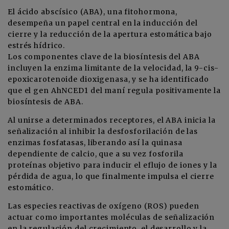
El ácido abscísico (ABA), una fitohormona,
desempeña un papel central en la inducción del
cierre y la reducción de la apertura estomática bajo
estrés hídrico.
Los componentes clave de la biosíntesis del ABA
incluyen la enzima limitante de la velocidad, la 9-cis-
epoxicarotenoide dioxigenasa, y se ha identificado
que el gen AhNCED1 del maní regula positivamente la
biosíntesis de ABA.
Al unirse a determinados receptores, el ABA inicia la
señalización al inhibir la desfosforilación de las
enzimas fosfatasas, liberando así la quinasa
dependiente de calcio, que a su vez fosforila
proteínas objetivo para inducir el eflujo de iones y la
pérdida de agua, lo que finalmente impulsa el cierre
estomático.
Las especies reactivas de oxígeno (ROS) pueden
actuar como importantes moléculas de señalización
en la regulación del crecimiento, el desarrollo y la