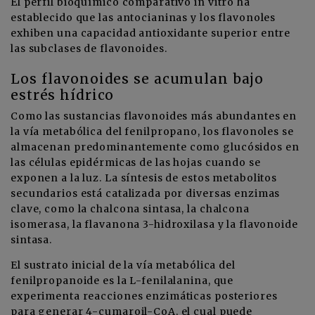
El perfil bioquímico comparativo in vitro ha
establecido que las antocianinas y los flavonoles
exhiben una capacidad antioxidante superior entre
las subclases de flavonoides.
Los flavonoides se acumulan bajo
estrés hídrico
Como las sustancias flavonoides más abundantes en
la vía metabólica del fenilpropano, los flavonoles se
almacenan predominantemente como glucósidos en
las células epidérmicas de las hojas cuando se
exponen a la luz. La síntesis de estos metabolitos
secundarios está catalizada por diversas enzimas
clave, como la chalcona sintasa, la chalcona
isomerasa, la flavanona 3-hidroxilasa y la flavonoide
sintasa.
El sustrato inicial de la vía metabólica del
fenilpropanoide es la L-fenilalanina, que
experimenta reacciones enzimáticas posteriores
para generar 4-cumaroil-CoA, el cual puede