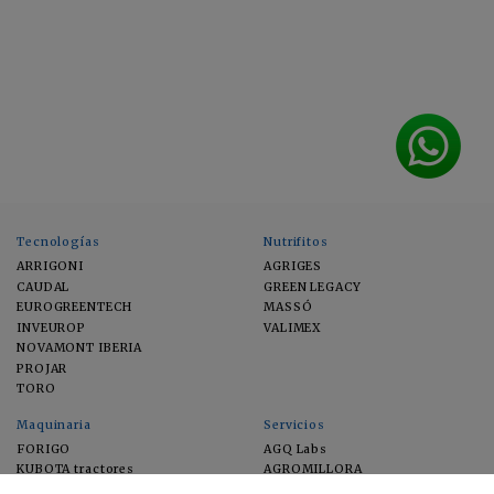
Tecnologías
Nutrifitos
ARRIGONI
AGRIGES
CAUDAL
GREEN LEGACY
EUROGREENTECH
MASSÓ
INVEUROP
VALIMEX
NOVAMONT IBERIA
PROJAR
TORO
Maquinaria
Servicios
FORIGO
AGQ Labs
KUBOTA tractores
AGROMILLORA
EIMA