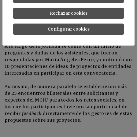
de 2019 se abrirá la ventanilla de presentación de
solicitudes, estando ésta disponible hasta el 24 de
Rechazar cookies
octubre de 2019 a las 14:00h, Asimismo, la resolución
de concesión se espera para el tercer trimestre de
Configurar cookies
2020.
A lo largo de la Jornada se contó con un turno de
preguntas y dudas de los asistentes, que fueron
respondidas por María Ángeles Ferre, y continuó con
10 presentaciones de ideas de proyectos de entidades
interesadas en participar en esta convocatoria.
Asimismo, de manera paralela se establecieron más
de 25 encuentros bilaterales entre solicitantes y
expertos del MCIU para todos los retos sociales, en
los que los participantes tuvieron la oportunidad de
recibir
feedback
directamente de los gestores de estas
propuestas sobre sus proyectos.