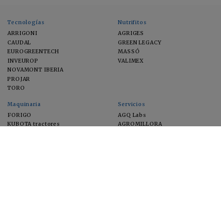
Tecnologías
Nutrifitos
ARRIGONI
AGRIGES
CAUDAL
GREEN LEGACY
EUROGREENTECH
MASSÓ
INVEUROP
VALIMEX
NOVAMONT IBERIA
PROJAR
TORO
Maquinaria
Servicios
FORIGO
AGQ Labs
KUBOTA tractores
AGROMILLORA
EIMA
FEUGA
MACFRUT
MICROGAIA
VERCHILAB
ZERYA
Cultivos
EUROSEMILLAS