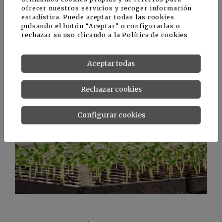
facturación corresponde a la exportación, con
ofrecer nuestros servicios y recoger información
ventas en más de 70 países.
estadística. Puede aceptar todas las cookies
pulsando el botón “Aceptar” o configurarlas o
rechazar su uso clicando a la
Política de cookies
Es un claro referente en los mercados del
Mediterráneo y de Sudamérica y cuenta con 5
filiales y presencia directa en otros 10 países.
Aceptar todas
Rechazar cookies
Configurar cookies