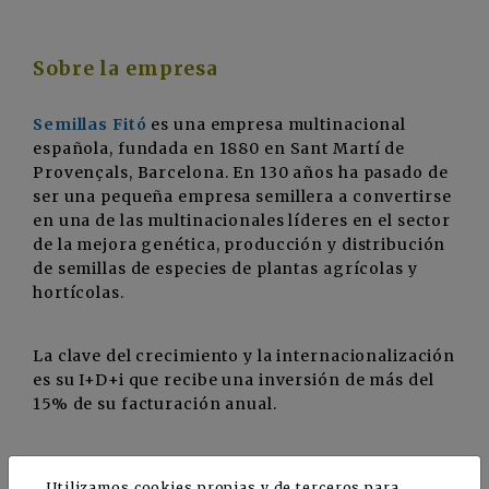
Sobre la empresa
Semillas Fitó
es una empresa multinacional
española, fundada en 1880 en Sant Martí de
Provençals, Barcelona. En 130 años ha pasado de
ser una pequeña empresa semillera a convertirse
en una de las multinacionales líderes en el sector
de la mejora genética, producción y distribución
de semillas de especies de plantas agrícolas y
hortícolas.
La clave del crecimiento y la internacionalización
es su I+D+i que recibe una inversión de más del
15% de su facturación anual.
Actualmente tiene con ocho filiales y el 65% de su
Utilizamos cookies propias y de terceros para