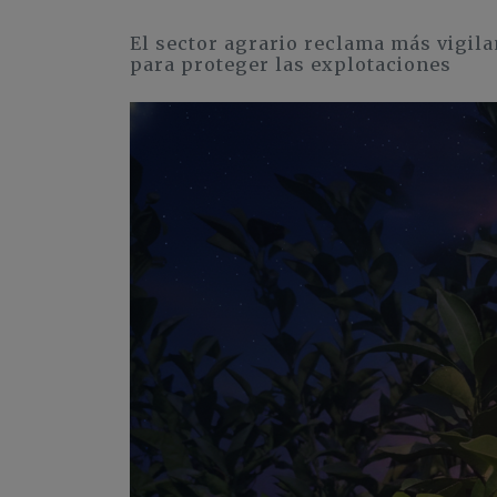
El sector agrario reclama más vigil
para proteger las explotaciones