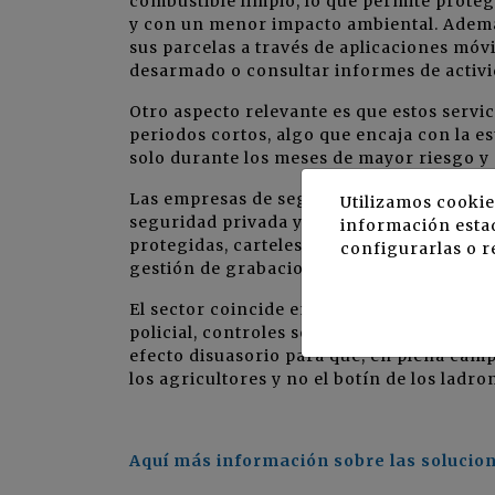
combustible limpio, lo que permite protege
y con un menor impacto ambiental. Además
sus parcelas a través de aplicaciones móv
desarmado o consultar informes de activi
Otro aspecto relevante es que estos serv
periodos cortos, algo que encaja con la es
solo durante los meses de mayor riesgo y 
Las empresas de seguridad recuerdan, ade
Utilizamos cookie
seguridad privada y de protección de dato
información estad
protegidas, carteles informativos en los 
configurarlas o r
gestión de grabaciones limitada en el tie
El sector coincide en que no existe una s
policial, controles sobre la comercializa
efecto disuasorio para que, en plena cam
los agricultores y no el botín de los ladro
Aquí más información sobre las soluci