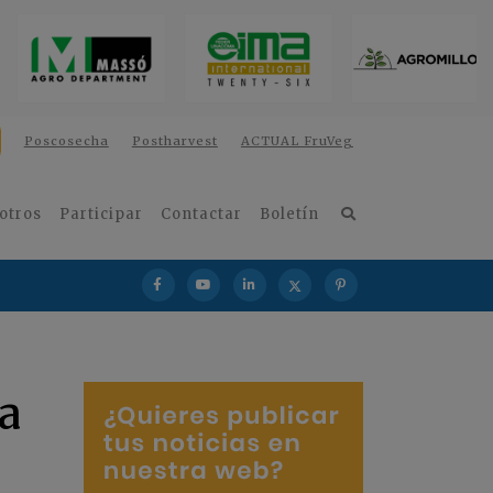
Poscosecha
Postharvest
ACTUAL FruVeg
otros
Participar
Contactar
Boletín
a