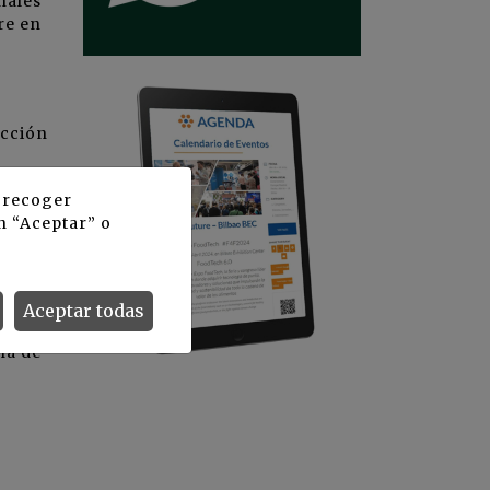
nales
re en
ección
va de
y recoger
n “Aceptar” o
y
ia
Aceptar todas
 y
ha de