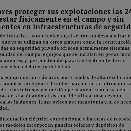
res proteger sus explotaciones las 2
 estar físicamente en el campo y sin
entes en infraestructuras de seguri
de fruta lista para recolectar, el sector empieza a mirar 
 que ya se utilizan en otros ámbitos como la construcció
zadas en seguridad privada ofrecen actualmente sistemas
realidad del campo: equipos que se instalan en pocos min
ermanentes, y que pueden desplazarse fácilmente de una
 cosecha o del riesgo detectado.
mos equipados con cámaras motorizadas de alta resolució
 análisis inteligente de vídeo para detectar intrusiones
uadir a los intrusos y conexión permanente con una centr
oras del día. Cuando el sistema identifica un acceso no
fica las imágenes, lanza avisos por megafonía y, si es nece
dad.
imentación eléctrica convencional y baterías de respald
ros modelos incorporan paneles solares y depósitos de