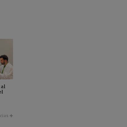
 al
el
icias