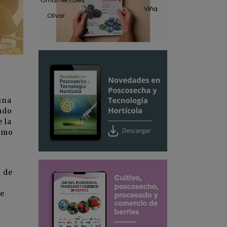
una
ado
 la
como
n de
de