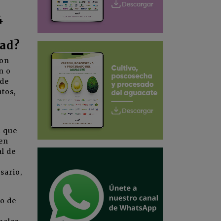
4
dad?
con
n o
 de
utos,
n que
 en
al de
sario,
o de