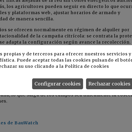
r fincas alejadas de la red sin costes energéticos adicio
, los agricultores pueden seguir en directo lo que ocur
iles y plataformas web, ajustar horarios de armado y
dad de manera sencilla.
icios se ofrecen normalmente en régimen de alquiler por
tacionalidad de la campaña citrícola: se contrata la prot
se adapta la configuración según avance la recolección.
más, que todos estos sistemas deben cumplir la normati
s propias y de terceros para ofrecer nuestros servicios 
s: central receptora de alarmas autorizada, oficinas
ística. Puede aceptar todas las cookies pulsando el botó
accesos, máscaras de privacidad para zonas no vigilables 
echazar su uso clicando a la
Política de cookies
mpo.
olución única, pero sí un camino claro: combinar vigilanc
Configurar cookies
Rechazar cookies
ción de fruta y nuevas tecnologías de detección temprana
paña, lo que salga de los campos sea únicamente la cosec
nes.
ones de BauWatch