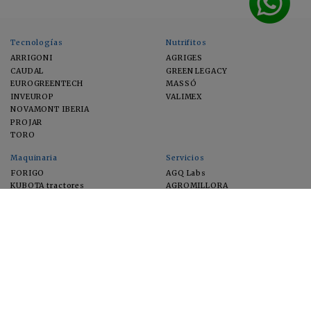
Tecnologías
Nutrifitos
ARRIGONI
AGRIGES
CAUDAL
GREEN LEGACY
EUROGREENTECH
MASSÓ
INVEUROP
VALIMEX
NOVAMONT IBERIA
PROJAR
TORO
Maquinaria
Servicios
FORIGO
AGQ Labs
KUBOTA tractores
AGROMILLORA
EIMA
FEUGA
MACFRUT
MICROGAIA
VERCHILAB
ZERYA
Cultivos
EUROSEMILLAS