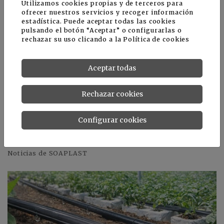
independientemente de las condiciones del terreno o
Utilizamos cookies propias y de terceros para
del tipo de cultivo.
ofrecer nuestros servicios y recoger información
estadística. Puede aceptar todas las cookies
pulsando el botón “Aceptar” o configurarlas o
rechazar su uso clicando a la
Política de cookies
Sobre Soaplast
Soaplast
es una empresa especializada en soluciones
Aceptar todas
de riego tecnificado con una sólida experiencia en el
diseño y fabricación de tuberías, goteros y sistemas
Rechazar cookies
de irrigación de alta precisión. Su apuesta por la
innovación, el control de calidad y la sostenibilidad la
ha consolidado como un referente internacional en
Configurar cookies
agricultura y horticultura profesional.
Noticias de SOAPLAST