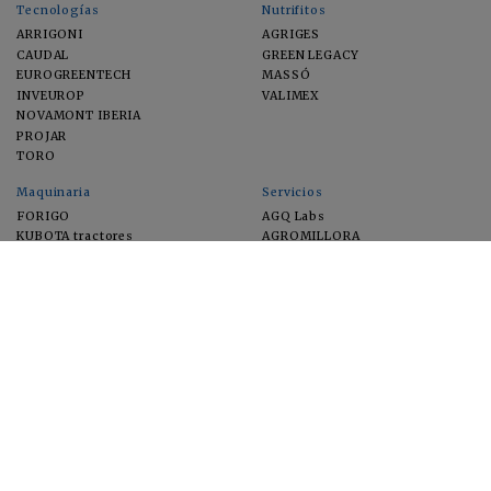
Tecnologías
Nutrifitos
ARRIGONI
AGRIGES
CAUDAL
GREEN LEGACY
EUROGREENTECH
MASSÓ
INVEUROP
VALIMEX
NOVAMONT IBERIA
PROJAR
TORO
Maquinaria
Servicios
FORIGO
AGQ Labs
KUBOTA tractores
AGROMILLORA
EIMA
FEUGA
MACFRUT
MICROGAIA
VERCHILAB
ZERYA
Cultivos
EUROSEMILLAS