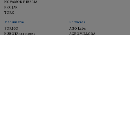
NOVAMONT IBERIA
PROJAR
TORO
Maquinaria
Servicios
FORIGO
AGQ Labs
KUBOTA tractores
AGROMILLORA
EIMA
FEUGA
MACFRUT
MICROGAIA
VERCHILAB
ZERYA
Cultivos
EUROSEMILLAS