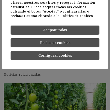
ofrecer nuestros servicios y recoger información
Este no es el primer robot de inaho. En 2019, la
estadística. Puede aceptar todas las cookies
empresa lanzó un recolector de espárragos
pulsando el botón “Aceptar” o configurarlas o
equipado con IA y actualmente trabaja en un
rechazar su uso clicando a la
Política de cookies
robot para fenotipado de plantas. inaho utiliza el
modelo de negocio Robot-as-a-Service (RaaS),
Aceptar todas
donde los productores pagan según el volumen
cosechado.
Rechazar cookies
Fuente e imagen: tomatoworld.nl
Configurar cookies
Noticias relacionadas