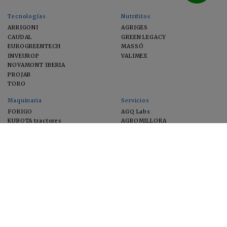
Tecnologías
Nutrifitos
ARRIGONI
AGRIGES
CAUDAL
GREEN LEGACY
EUROGREENTECH
MASSÓ
INVEUROP
VALIMEX
NOVAMONT IBERIA
PROJAR
TORO
Maquinaria
Servicios
FORIGO
AGQ Labs
KUBOTA tractores
AGROMILLORA
EIMA
FEUGA
MACFRUT
MICROGAIA
VERCHILAB
ZERYA
Cultivos
EUROSEMILLAS