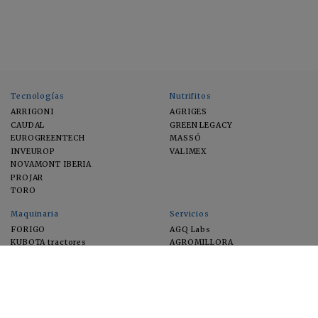
Tecnologías
Nutrifitos
ARRIGONI
AGRIGES
CAUDAL
GREEN LEGACY
EUROGREENTECH
MASSÓ
INVEUROP
VALIMEX
NOVAMONT IBERIA
PROJAR
TORO
Maquinaria
Servicios
FORIGO
AGQ Labs
KUBOTA tractores
AGROMILLORA
EIMA
FEUGA
MACFRUT
MICROGAIA
VERCHILAB