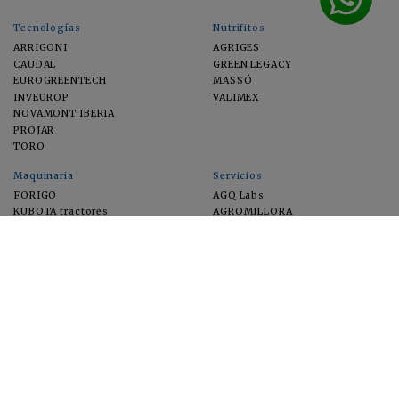
Tecnologías
Nutrifitos
ARRIGONI
AGRIGES
CAUDAL
GREEN LEGACY
EUROGREENTECH
MASSÓ
INVEUROP
VALIMEX
NOVAMONT IBERIA
PROJAR
TORO
Maquinaria
Servicios
FORIGO
AGQ Labs
KUBOTA tractores
AGROMILLORA
EIMA
FEUGA
MACFRUT
MICROGAIA
VERCHILAB
ZERYA
Cultivos
EUROSEMILLAS