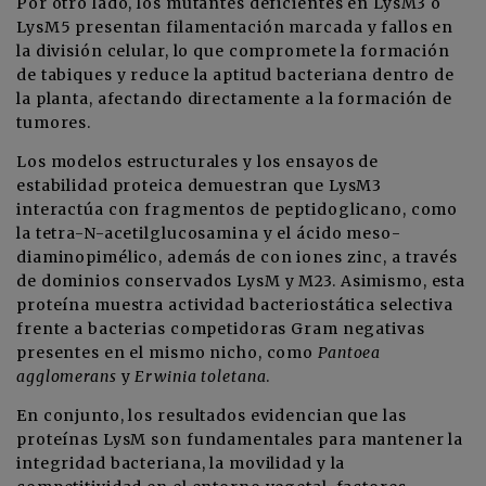
Por otro lado, los mutantes deficientes en LysM3 o
LysM5 presentan filamentación marcada y fallos en
la división celular, lo que compromete la formación
de tabiques y reduce la aptitud bacteriana dentro de
la planta, afectando directamente a la formación de
tumores.
Los modelos estructurales y los ensayos de
estabilidad proteica demuestran que LysM3
interactúa con fragmentos de peptidoglicano, como
la tetra-N-acetilglucosamina y el ácido meso-
diaminopimélico, además de con iones zinc, a través
de dominios conservados LysM y M23. Asimismo, esta
proteína muestra actividad bacteriostática selectiva
frente a bacterias competidoras Gram negativas
presentes en el mismo nicho, como
Pantoea
agglomerans
y
Erwinia toletana
.
En conjunto, los resultados evidencian que las
proteínas LysM son fundamentales para mantener la
integridad bacteriana, la movilidad y la