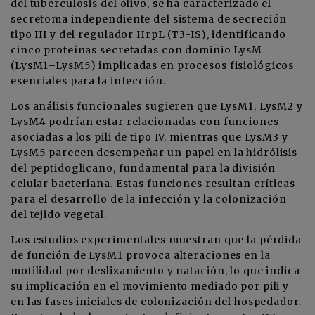
del tuberculosis del olivo, se ha caracterizado el
secretoma independiente del sistema de secreción
tipo III y del regulador HrpL (T3-IS), identificando
cinco proteínas secretadas con dominio LysM
(LysM1–LysM5) implicadas en procesos fisiológicos
esenciales para la infección.
Los análisis funcionales sugieren que LysM1, LysM2 y
LysM4 podrían estar relacionadas con funciones
asociadas a los pili de tipo IV, mientras que LysM3 y
LysM5 parecen desempeñar un papel en la hidrólisis
del peptidoglicano, fundamental para la división
celular bacteriana. Estas funciones resultan críticas
para el desarrollo de la infección y la colonización
del tejido vegetal.
Los estudios experimentales muestran que la pérdida
de función de LysM1 provoca alteraciones en la
motilidad por deslizamiento y natación, lo que indica
su implicación en el movimiento mediado por pili y
en las fases iniciales de colonización del hospedador.