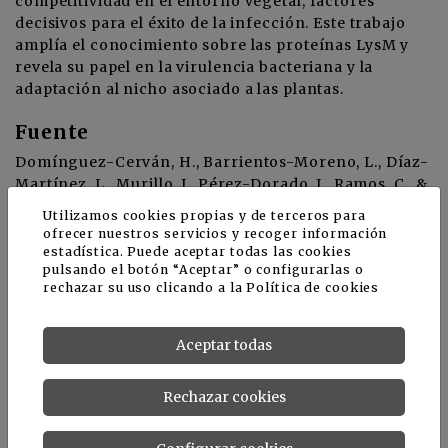
competitividad en el entorno vegetal, factores
decisivos para el éxito de la infección. Este trabajo
amplía el conocimiento sobre las proteínas LysM y
revela su papel en la virulencia bacteriana y la
adaptación al nicho asociado a las plantas.
Fuente
Domínguez-Cerván, H., Barrientos-Moreno, L., Díaz-
Martínez, L., Murillo, J., Pérez-Dorado, I., Ramos, C., &
Rodríguez-Moreno, L. (2026).
Secreted LysM proteins
Utilizamos cookies propias y de terceros para
are required for niche competition and full virulence in
ofrecer nuestros servicios y recoger información
Pseudomonas savastanoi during host plant infection
.
estadística. Puede aceptar todas las cookies
pulsando el botón “Aceptar” o configurarlas o
Phytopathology research
rechazar su uso clicando a la
Política de cookies
Noticias relacionadas
Aceptar todas
Rechazar cookies