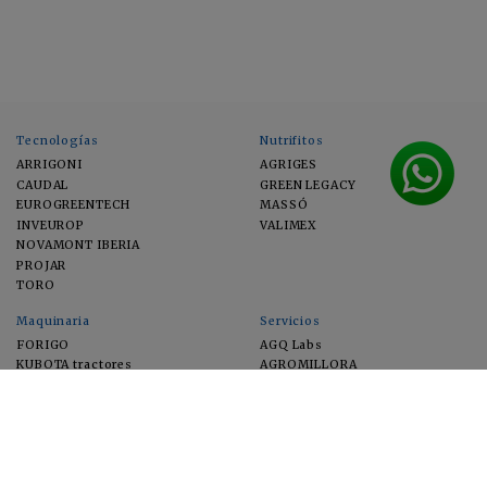
Tecnologías
Nutrifitos
ARRIGONI
AGRIGES
CAUDAL
GREEN LEGACY
EUROGREENTECH
MASSÓ
INVEUROP
VALIMEX
NOVAMONT IBERIA
PROJAR
TORO
Maquinaria
Servicios
FORIGO
AGQ Labs
KUBOTA tractores
AGROMILLORA
EIMA
FEUGA
MACFRUT
MICROGAIA
VERCHILAB
ZERYA