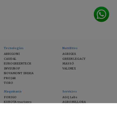
Tecnologías
Nutrifitos
ARRIGONI
AGRIGES
CAUDAL
GREEN LEGACY
EUROGREENTECH
MASSÓ
INVEUROP
VALIMEX
NOVAMONT IBERIA
PROJAR
TORO
Maquinaria
Servicios
FORIGO
AGQ Labs
KUBOTA tractores
AGROMILLORA
EIMA
FEUGA
MACFRUT