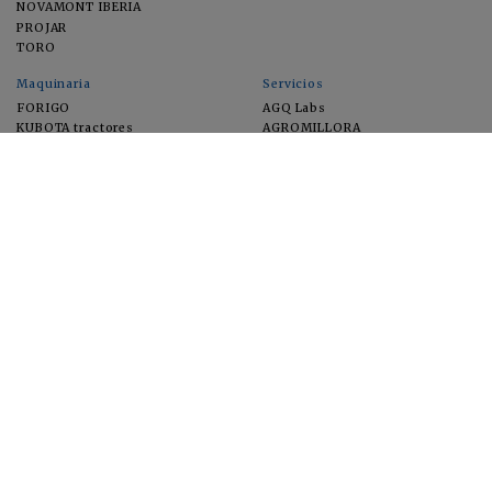
NOVAMONT IBERIA
PROJAR
TORO
Maquinaria
Servicios
FORIGO
AGQ Labs
KUBOTA tractores
AGROMILLORA
EIMA
FEUGA
MACFRUT
MICROGAIA
VERCHILAB
ZERYA
Cultivos
EUROSEMILLAS