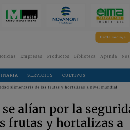
Hazte socio/a
Noticias
Empresas
Productos
Biblioteca
Agenda
Nos
INARIA
SERVICIOS
CULTIVOS
idad alimentaria de las frutas y hortalizas a nivel mundial
 se alían por la seguri
s frutas y hortalizas a