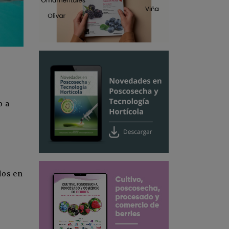
o a
dos en