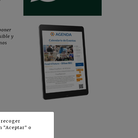
y
sponer
sible y
imos
y recoger
n “Aceptar” o