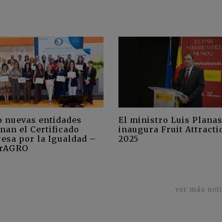
El ministro Luis Plana
o nuevas entidades
inaugura Fruit Attracti
nan el Certificado
2025
esa por la Igualdad –
rAGRO
ver más not