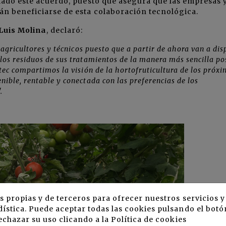
tado este acuerdo, puesto que asegura que las empresas 
án beneficiarse de esta colaboración tecnológica.
Luis Molina
, declaró:
 agricultores y técnicos puesto que a partir de ahora van a di
los residuos de sus tratamientos de la manera más sencilla po
tec compartimos la visión de la hortofruticultura de los próx
ible, rentable y conectada con las preferencias de los
".
s propias y de terceros para ofrecer nuestros servicios 
ística. Puede aceptar todas las cookies pulsando el botó
echazar su uso clicando a la
Política de cookies