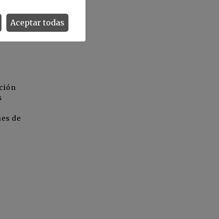
Aceptar todas
ción
s
nes de