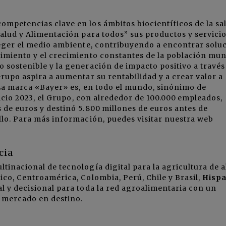
mpetencias clave en los ámbitos biocientíficos de la sa
Salud y Alimentación para todos” sus productos y servici
teger el medio ambiente, contribuyendo a encontrar solu
imiento y el crecimiento constantes de la población mun
 sostenible y la generación de impacto positivo a través
Grupo aspira a aumentar su rentabilidad y a crear valor a
 La marca «Bayer» es, en todo el mundo, sinónimo de
rcicio 2023, el Grupo, con alrededor de 100.000 empleados,
 de euros y destinó 5.800 millones de euros antes de
llo. Para más información, puedes visitar nuestra web
ncia
tinacional de tecnología digital para la agricultura de a
ico, Centroamérica, Colombia, Perú, Chile y Brasil,
Hispa
l y decisional para toda la red agroalimentaria con un
el mercado en destino.