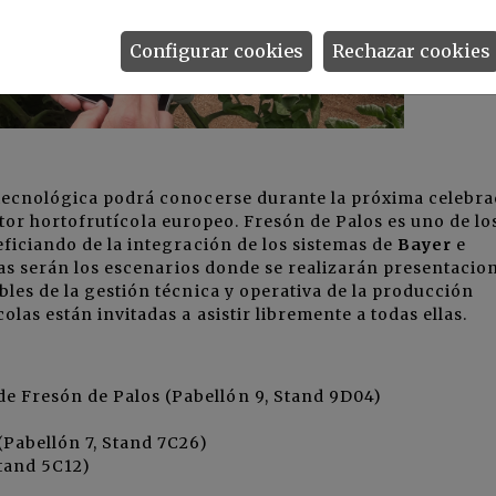
Configurar cookies
Rechazar cookies
 tecnológica podrá conocerse durante la próxima celebra
sector hortofrutícola europeo. Fresón de Palos es uno de lo
ficiando de la integración de los sistemas de
Bayer
e
ías serán los escenarios donde se realizarán presentacio
les de la gestión técnica y operativa de la producción
las están invitadas a asistir libremente a todas ellas.
 de Fresón de Palos (Pabellón 9, Stand 9D04)
(Pabellón 7, Stand 7C26)
Stand 5C12)