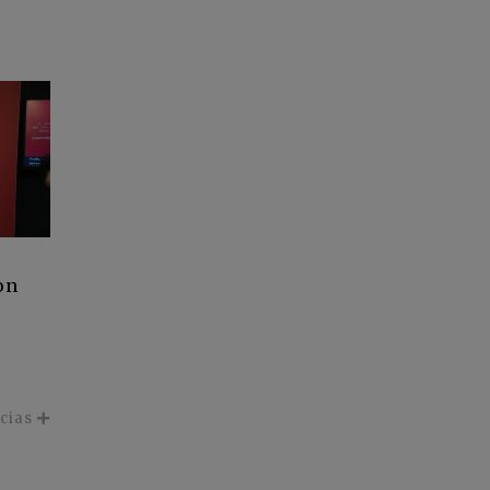
s
on
icias