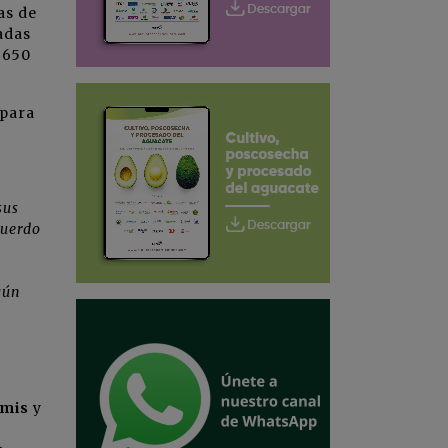
as de
adas
 650
 para
sus
cuerdo
gún
o
emis
y