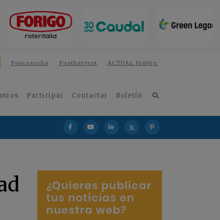
Poscosecha
Postharvest
ACTUAL FruVeg
otros
Participar
Contactar
Boletín
dad