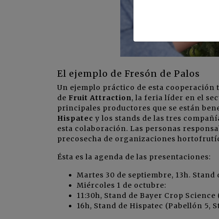
El ejemplo de Fresón de Palos
Un ejemplo práctico de esta cooperación
de
Fruit Attraction
, la feria líder en el 
principales productores que se están bene
Hispatec
y los stands de las tres compañ
esta colaboración. Las personas responsab
precosecha de organizaciones hortofrutíco
Ésta es la agenda de las presentaciones:
Martes 30 de septiembre, 13h. Stand
Miércoles 1 de octubre:
11:30h, Stand de Bayer Crop Science 
16h, Stand de Hispatec (Pabellón 5, 