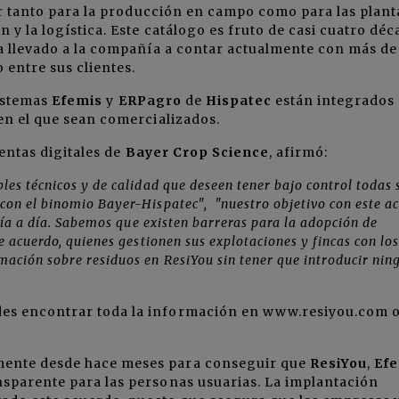
lor tanto para la producción en campo como para las plant
y la logística. Este catálogo es fruto de casi cuatro déc
ha llevado a la compañía a contar actualmente con más de
 entre sus clientes.
sistemas
Efemis
y
ERPagro
de
Hispatec
están integrados
en el que sean comercializados.
entas digitales de
Bayer Crop Science
, afirmó:
les técnicos y de calidad que deseen tener bajo control todas 
con el binomio Bayer-Hispatec", "nuestro objetivo con este a
 día a día. Sabemos que existen barreras para la adopción de
te acuerdo, quienes gestionen sus explotaciones y fincas con los
mación sobre residuos en ResiYou sin tener que introducir nin
es encontrar toda la información en www.resiyou.com 
ente desde hace meses para conseguir que
ResiYou
,
Ef
sparente para las personas usuarias. La implantación