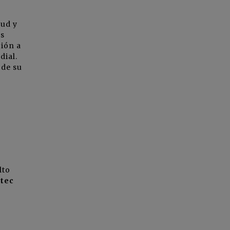
lud y
os
ción a
dial.
 de su
lto
tec