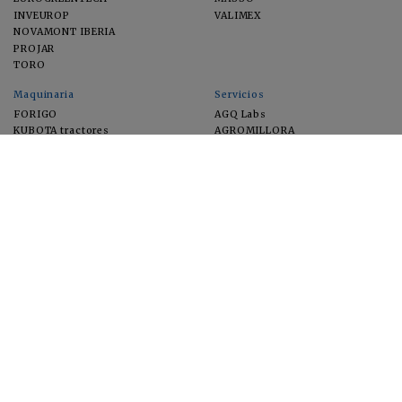
INVEUROP
VALIMEX
NOVAMONT IBERIA
PROJAR
TORO
Maquinaria
Servicios
FORIGO
AGQ Labs
KUBOTA tractores
AGROMILLORA
EIMA
FEUGA
MACFRUT
MICROGAIA
VERCHILAB
ZERYA
Cultivos
EUROSEMILLAS