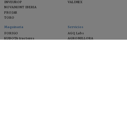
INVEUROP
VALIMEX
NOVAMONT IBERIA
PROJAR
TORO
Maquinaria
Servicios
FORIGO
AGQ Labs
KUBOTA tractores
AGROMILLORA
EIMA
FEUGA
MACFRUT
MICROGAIA
VERCHILAB
ZERYA
Cultivos
EUROSEMILLAS