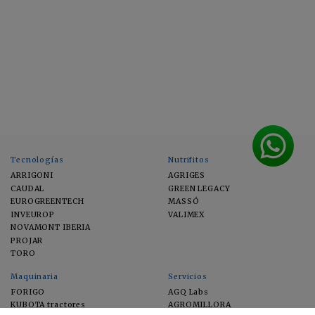
Tecnologías
Nutrifitos
ARRIGONI
AGRIGES
CAUDAL
GREEN LEGACY
EUROGREENTECH
MASSÓ
INVEUROP
VALIMEX
NOVAMONT IBERIA
PROJAR
TORO
Maquinaria
Servicios
FORIGO
AGQ Labs
KUBOTA tractores
AGROMILLORA