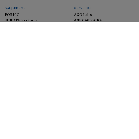
Maquinaria
Servicios
FORIGO
AGQ Labs
KUBOTA tractores
AGROMILLORA
EIMA
FEUGA
MACFRUT
MICROGAIA
VERCHILAB
ZERYA
Cultivos
EUROSEMILLAS