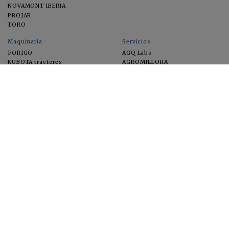
NOVAMONT IBERIA
PROJAR
TORO
Maquinaria
Servicios
FORIGO
AGQ Labs
KUBOTA tractores
AGROMILLORA
EIMA
FEUGA
MACFRUT
MICROGAIA
VERCHILAB
ZERYA
Cultivos
EUROSEMILLAS