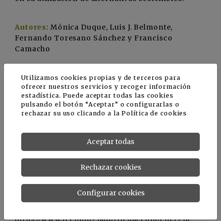
Autores
: Mónica Duque, Luis J. Belmonte,
Fernando Toresano Sánchez y Francisco
Camacho
Utilizamos cookies propias y de terceros para
Fuente
ofrecer nuestros servicios y recoger información
estadística. Puede aceptar todas las cookies
pulsando el botón “Aceptar” o configurarlas o
mdpi.com - Biodegradable Raffia as a Sustainable
rechazar su uso clicando a la
Política de cookies
and Cost-Effective Alternative to Improve the
Management of Agricultural Waste Biomass
Aceptar todas
Rechazar cookies
Noticias relacionadas
Configurar cookies
https://www.tecnologiahorticola.com/energia-