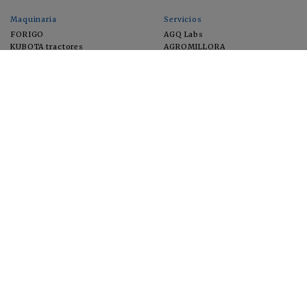
Maquinaria
Servicios
FORIGO
AGQ Labs
KUBOTA tractores
AGROMILLORA
EIMA
FEUGA
MACFRUT
MICROGAIA
VERCHILAB
ZERYA
Cultivos
EUROSEMILLAS