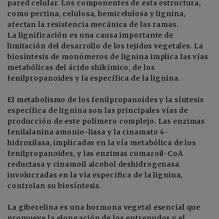
pared celular. Los componentes de esta estructura,
como pectina, celulosa, hemicelulosa y lignina,
afectan la resistencia mecánica de las ramas.
La lignificación es una causa importante de
limitación del desarrollo de los tejidos vegetales. La
biosíntesis de monómeros de lignina implica las vías
metabólicas del ácido shikímico, de los
fenilpropanoides y la específica de la lignina.
El metabolismo de los fenilpropanoides y la síntesis
específica de lignina son las principales vías de
producción de este polímero complejo. Las enzimas
fenilalanina amonio-liasa y la cinamato 4-
hidroxilasa, implicadas en la vía metabólica de los
fenilpropanoides, y las enzimas cumaroil-CoA
reductasa y cinamoil alcohol deshidrogenasa
involucradas en la vía específica de la lignina,
controlan su biosíntesis.
La giberelina es una hormona vegetal esencial que
promueve la elongación de los entrenudos y el