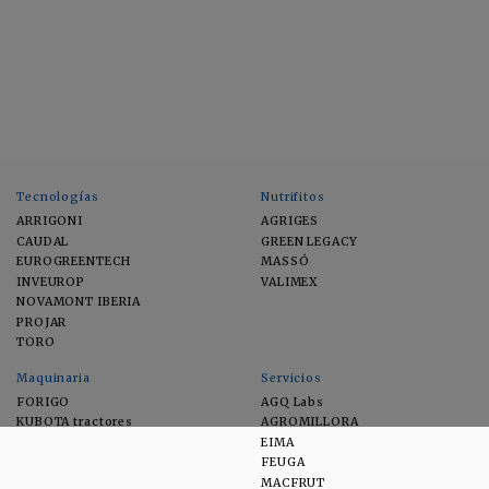
Tecnologías
Nutrifitos
ARRIGONI
AGRIGES
CAUDAL
GREEN LEGACY
EUROGREENTECH
MASSÓ
INVEUROP
VALIMEX
NOVAMONT IBERIA
PROJAR
TORO
Maquinaria
Servicios
FORIGO
AGQ Labs
KUBOTA tractores
AGROMILLORA
EIMA
FEUGA
MACFRUT