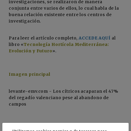
investigaciones, se realizaron de manera
conjunta entre varios de ellos, lo cual habla de la
buena relación existente entre los centros de
investigación.
Para leer el artículo completo,
ACCEDE AQUÍ
al
libro «
Tecnología Hortícola Mediterránea:
Evolución y Futuro
».
Imagen principal
levante-emv.com - Los cítricos acaparan el 47%
del regadío valenciano pese al abandono de
campos
Noticias relacionadas