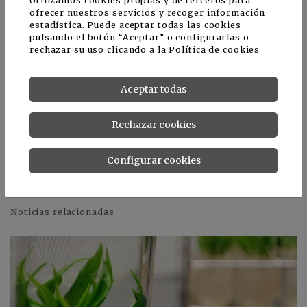
Utilizamos cookies propias y de terceros para
ofrecer nuestros servicios y recoger información
https://www.tecnologiahorticola.com/instrumentos-
estadística. Puede aceptar todas las cookies
mediciones-tecnicas-agricultura/
pulsando el botón “Aceptar” o configurarlas o
rechazar su uso clicando a la
Política de cookies
https://www.tecnologiahorticola.com/nueva-
herramienta-lucha-falsa-polilla-citricos/
Aceptar todas
https://www.tecnologiahorticola.com/presentacion-
Rechazar cookies
libro-digital-tecnologia-horticola-mediterranea/
Configurar cookies
https://www.tecnologiahorticola.com/citric-sa-
proyecto-cotonet-citricos-caquis-frutas/
Noticias relacionadas