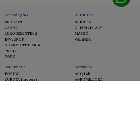
Tecnologías
Nutrifitos
ARRIGONI
AGRIGES
CAUDAL
GREEN LEGACY
EUROGREENTECH
MASSÓ
INVEUROP
VALIMEX
NOVAMONT IBERIA
PROJAR
TORO
Maquinaria
Servicios
FORIGO
AGQ Labs
KUBOTA tractores
AGROMILLORA
EIMA
FEUGA
MACFRUT
MICROGAIA
VERCHILAB
ZERYA
Cultivos
EUROSEMILLAS