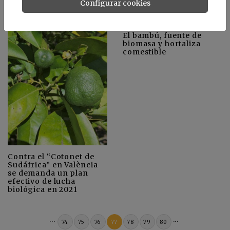
Configurar cookies
El bambú, fuente de
biomasa y hortaliza
comestible
Contra el “Cotonet de
Sudáfrica” en València
se demanda un plan
efectivo de lucha
biológica en 2021
...
...
74
75
76
77
78
79
80