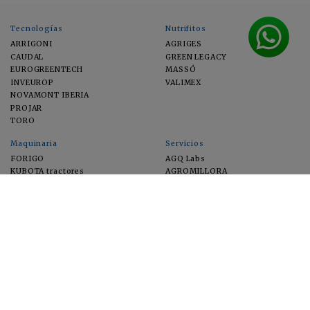
Tecnologías
Nutrifitos
ARRIGONI
AGRIGES
CAUDAL
GREEN LEGACY
EUROGREENTECH
MASSÓ
INVEUROP
VALIMEX
NOVAMONT IBERIA
PROJAR
TORO
Maquinaria
Servicios
FORIGO
AGQ Labs
KUBOTA tractores
AGROMILLORA
EIMA
FEUGA
MACFRUT
MICROGAIA
VERCHILAB
ZERYA
Cultivos
EUROSEMILLAS