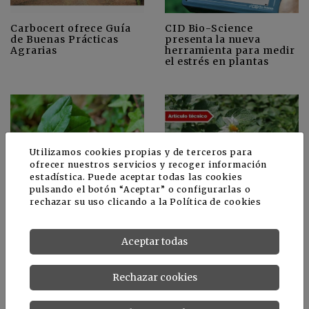
Carbocert ofrece Guía
CID Bio-Science
de Buenas Prácticas
presenta la nueva
Agrarias
herramienta para medir
el estrés en plantas
Utilizamos cookies propias y de terceros para
ofrecer nuestros servicios y recoger información
estadística. Puede aceptar todas las cookies
¿Comeremos hojas de
Sensores y estaciones
pulsando el botón “Aceptar” o configurarlas o
color amarillo o rojo?
de seguimiento
rechazar su uso clicando a la
Política de cookies
climáticos para
optimizar el cultivo de la
patata
Aceptar todas
Rechazar cookies