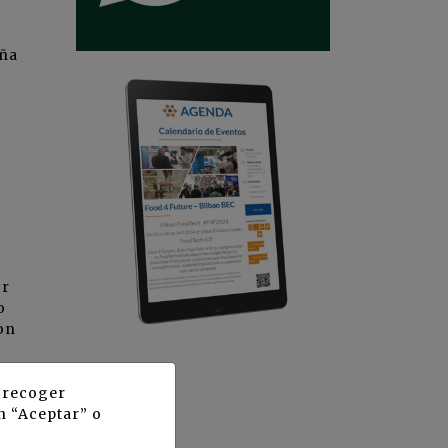
aña
or
o
con
 es
ible
y recoger
n “Aceptar” o