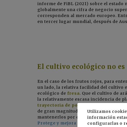
informe de FiBL (2021) sobre el estado 
globalmente una cifra de negocio superio
corresponden al mercado europeo. Entre
en tercer lugar mundial, después de Aus
El cultivo ecológico no es
En el caso de los frutos rojos, para ent
un lado, la relativa facilidad del cultivo
ecológico de
fresa
. Que el cultivo de a
la relativamente escasa incidencia de p
trayectoria de pocos años
, con poca im
de gran magnitud. Pulgones y trips con
Utilizamos cookie
mantenerlos por debajo del umbral de p
información estad
Protege y mejora la calidad del aránda
configurarlas o r