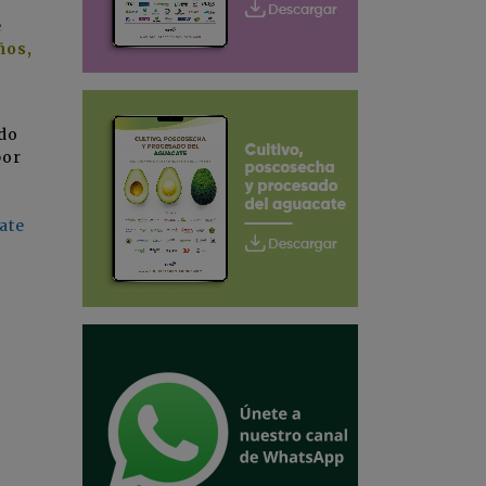
e
ños,
do
por
ate