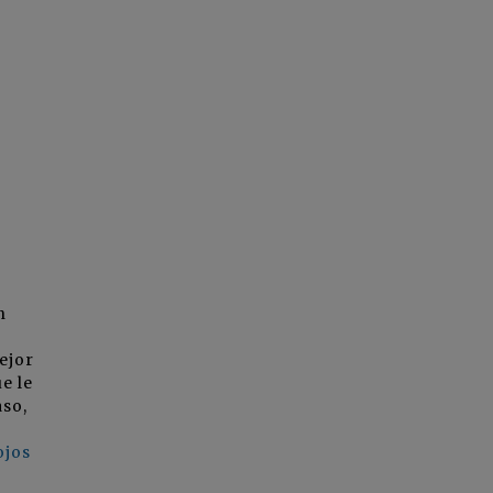
n
ejor
e le
aso,
ojos