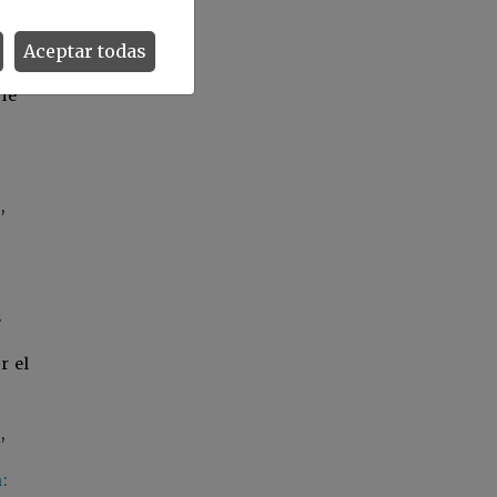
dos
Aceptar todas
cie
,
s
r el
,
: