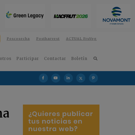
Poscosecha
Postharvest
ACTUAL FruVeg
otros
Participar
Contactar
Boletín
na