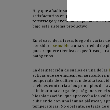
Hay que añadir su relativamente
menor 
satisfactorios en producción ecológica 
fertirriego y eventuales aplicaciones fo
bajo este sistema productivo.
En el caso de la fresa, luego de varias 
considera
sensible
a una variedad de p
pues requiere técnicas específicas par
patógenos.
La desinfección de suelos es una de las
activas que se emplean en agricultura no
temporada de cultivo son de alta toxicida
suelo es contraria a los principios de l
eliminar una carga de patógenos en el s
biosolarización, que aprovecha los volá
cubriendo con una lámina plástica y apr
temperaturas. No obstante, se trata de 