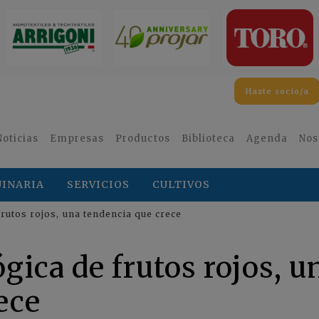
Hazte socio/a
Noticias
Empresas
Productos
Biblioteca
Agenda
Nos
INARIA
SERVICIOS
CULTIVOS
rutos rojos, una tendencia que crece
gica de frutos rojos, u
ece