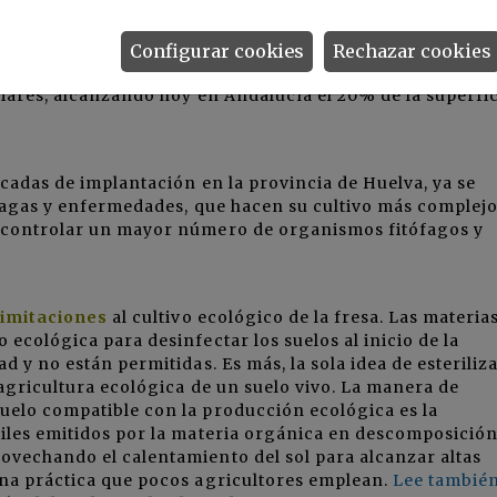
exigencia en fertilización
, que se consigue con resulta
Configurar cookies
Rechazar cookies
con materias orgánicas líquidas que se introducen en el
liares, alcanzando hoy en Andalucía el 20% de la superfi
décadas de implantación en la provincia de Huelva, ya se
lagas y enfermedades, que hacen su cultivo más complejo
a controlar un mayor número de organismos fitófagos y
limitaciones
al cultivo ecológico de la fresa. Las materia
 ecológica para desinfectar los suelos al inicio de la
d y no están permitidas. Es más, la sola idea de esteriliza
a agricultura ecológica de un suelo vivo. La manera de
uelo compatible con la producción ecológica es la
tiles emitidos por la materia orgánica en descomposición
ovechando el calentamiento del sol para alcanzar altas
una práctica que pocos agricultores emplean.
Lee también