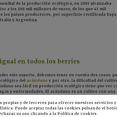
mundial de la producción ecológica, en 2019 alcanzaba
r a los 108 mil millones de euros, de los que 41 mil
 los países productores, por superficie certificada Esp
tralia y Argentina.
 igual en todos los berries
ender este aspecto, debemos tener en cuenta dos cosas: p
 ecológico del
arándano
y por otro, la dificultad del cultiv
rándano sea fácil en producción ecológica tiene que ver 
lagas y enfermedades. El arándano es un cultivo con una
plantación territorial, donde la afectación por plagas no
stituyen las principales amenazas y generalmente es pos
s propias y de terceros para ofrecer nuestros servicios 
reocupación utilizando lucha biológica.
Lee también:
ística. Puede aceptar todas las cookies pulsando el botó
no con Robuxta de Arrigoni Agrotextiles
.
echazar su uso clicando a la
Política de cookies