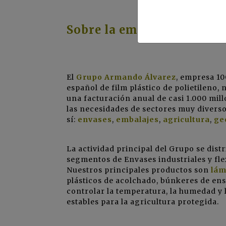
Sobre la empresa
El
Grupo Armando Álvarez
, empresa 10
español de film plástico de polietileno,
una facturación anual de casi 1.000 mil
las necesidades de sectores muy divers
sí:
envases
,
embalajes
,
agricultura
,
ge
La actividad principal del Grupo se dis
segmentos de Envases industriales y fle
Nuestros principales productos son
lám
plásticos de acolchado, búnkeres de en
controlar la temperatura, la humedad y l
estables para la agricultura protegida.