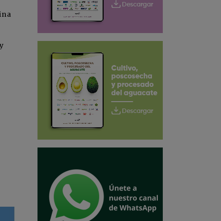
ina
y