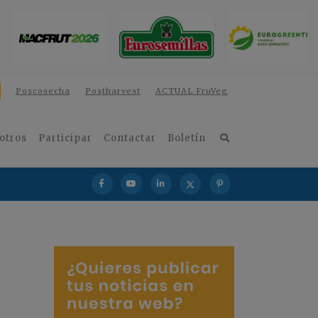
Poscosecha
Postharvest
ACTUAL FruVeg
otros
Participar
Contactar
Boletín