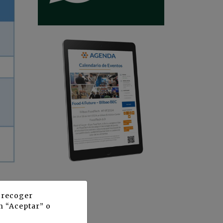
y recoger
n “Aceptar” o