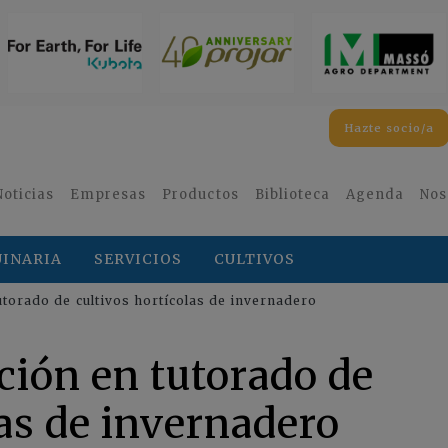
Hazte socio/a
Noticias
Empresas
Productos
Biblioteca
Agenda
Nos
INARIA
SERVICIOS
CULTIVOS
tutorado de cultivos hortícolas de invernadero
ución en tutorado de
las de invernadero