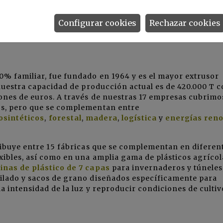
Configurar cookies
Rechazar cookies
0% familiar, fue fundado en 1964 y es el mayor extrusor
 nuestra capacidad de producción actual es de 420.000 T 
lones de euros. A través de nuestras 17 empresas cubrimo
os, pero que se complementan entre
osintéticos
,
forestal
,
madera
,
logística
y
energías ren
tribuye entre 15 fábricas que se complementan en diferen
xibles, así como en una amplia gama de plásticos agrícol
inas de plástico de 7 capas
para invernaderos y túneles
silado y sacos de grano diseñados específicamente para
a intensidad de la luz y reproducir condiciones de cultiv