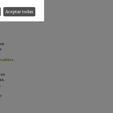
Aceptar todas
con
s
ovables
.
tes
as.
,
o