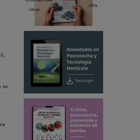
l,
o
se
a
eva