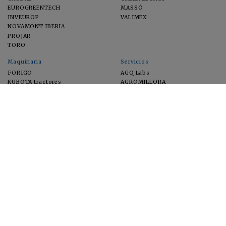
EUROGREENTECH
MASSÓ
INVEUROP
VALIMEX
NOVAMONT IBERIA
PROJAR
TORO
Maquinaria
Servicios
FORIGO
AGQ Labs
KUBOTA tractores
AGROMILLORA
EIMA
FEUGA
MACFRUT
MICROGAIA
VERCHILAB
ZERYA
Cultivos
EUROSEMILLAS