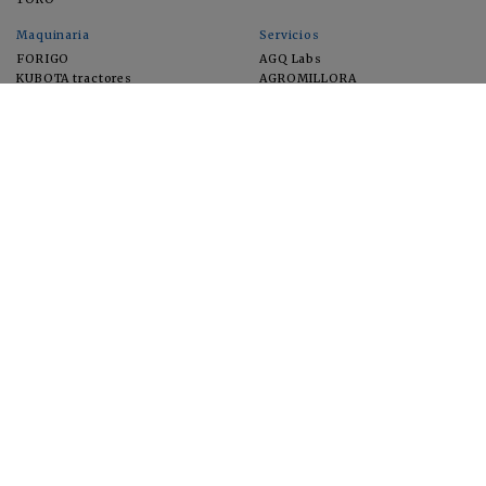
Maquinaria
Servicios
FORIGO
AGQ Labs
KUBOTA tractores
AGROMILLORA
EIMA
FEUGA
MACFRUT
MICROGAIA
VERCHILAB
ZERYA
Cultivos
EUROSEMILLAS