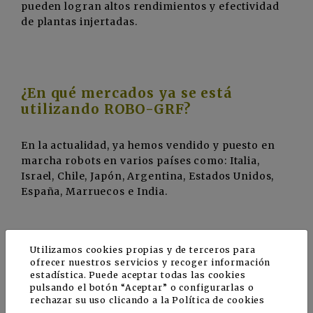
pueden logran altos rendimientos y efectividad
de plantas injertadas.
¿En qué mercados ya se está
utilizando ROBO-GRF?
En la actualidad, ya hemos vendido y puesto en
marcha robots en varios países como: Italia,
Israel, Chile, Japón, Argentina, Estados Unidos,
España, Marruecos e India.
Utilizamos cookies propias y de terceros para
¿Cuál es la eficiencia de la
ofrecer nuestros servicios y recoger información
estadística. Puede aceptar todas las cookies
máquina?
pulsando el botón “Aceptar” o configurarlas o
rechazar su uso clicando a la
Política de cookies