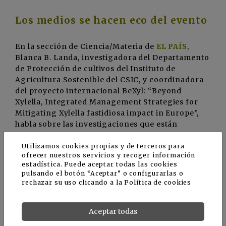
Los medios se hacen eco del evento
En la sección de Ciencia/Materia de
EL PAÍS
,
Blanca B. Landa, investigadora del Departamento
de Protección de cultivos del Instituto de
Agricultura Sostenible del CSIC, y coordinadora
del proyecto internacional BeXyl: “Beyond
Xylella, Integrated Management Strategies for
Mitigating Xylella fastidiosa impact in Europe”,
habla sobre las investigaciones que están
llevando a cabo para detener a la ‘Xylella
fastidiosa’, un microbio capaz de convertir una
Utilizamos cookies propias y de terceros para
ofrecer nuestros servicios y recoger información
región en un Chernóbil vegetal. Ver
AQUÍ
.
estadística. Puede aceptar todas las cookies
pulsando el botón “Aceptar” o configurarlas o
rechazar su uso clicando a la
Política de cookies
Aceptar todas