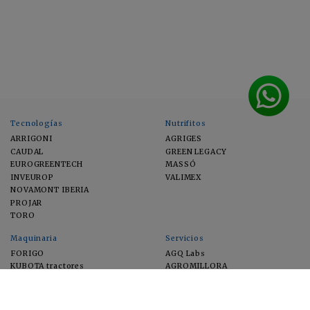
Tecnologías
Nutrifitos
ARRIGONI
AGRIGES
CAUDAL
GREEN LEGACY
EUROGREENTECH
MASSÓ
INVEUROP
VALIMEX
NOVAMONT IBERIA
PROJAR
TORO
Maquinaria
Servicios
FORIGO
AGQ Labs
KUBOTA tractores
AGROMILLORA
EIMA
FEUGA
MACFRUT