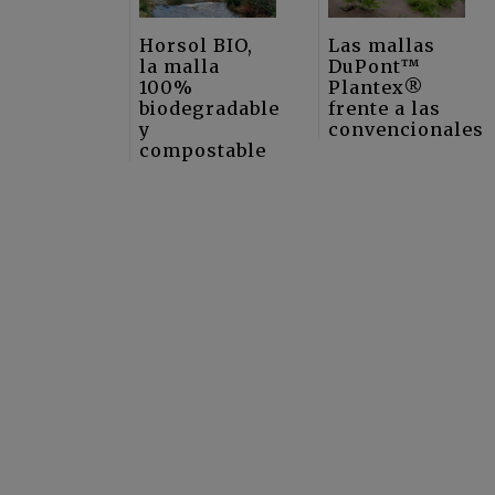
Horsol BIO,
Las mallas
la malla
DuPont™
100%
Plantex®
biodegradable
frente a las
y
convencionales
compostable