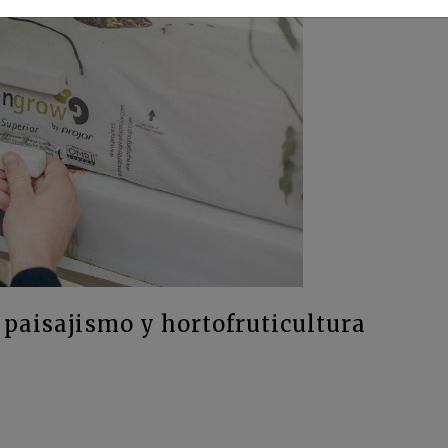
, paisajismo y hortofruticultura