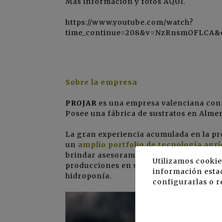
Más información y fotos
AQUÍ
.
https://www.youtube.com/watch?
time_continue=208&v=NzRnsmOFLCA&em
Sobre la empresa
PROJAR
es una empresa valenciana co
Posee una fábrica de sustratos en Almerí
La gran experiencia acumulada en la pr
un
amplio portfolio de tecnología agrí
brindar asesoramiento técnico a los agr
Utilizamos cookie
producciones en suelo, en cultivos dond
información estad
hidroponía.
configurarlas o r