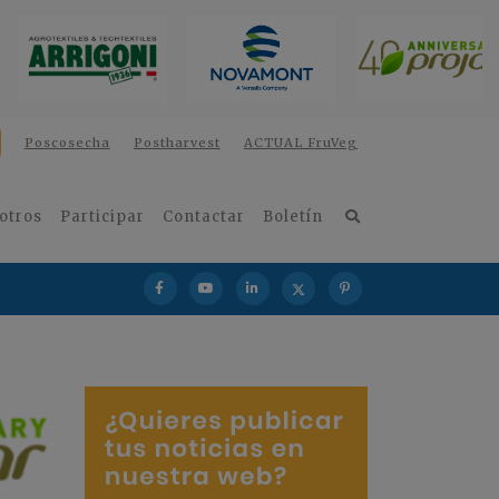
Poscosecha
Postharvest
ACTUAL FruVeg
otros
Participar
Contactar
Boletín