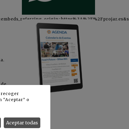
mbeds_referring_origin=https%3A%2F%2Fprojar.es&s
a.
 de
n
y recoger
e
n “Aceptar” o
Aceptar todas