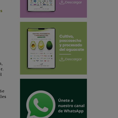
os
n,
r.
l
 Se
les