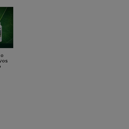
io
ivos
o