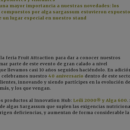
 una mayor importancia a nuestras novedades: los
s compuestos por alga sargassum estuvieron expuest
e un lugar especial en nuestro stand
a feria Fruit Attraction para dar a conocer nuestros
mar parte de este evento de gran calado a nivel
ue llevamos casi 10 años seguidos haciéndolo. En adició
ue celebramos nuestro
40 aniversario
dentro de este secto
lientes, innovando y siendo partícipes en la evolución de
más, y los que vengan.
os productos al Innovation Hub:
Leili 2000® y Alga 600
.
e algas Sargassum que suplen las exigencias nutriciona
rrigen deficiencias, y aumentan de forma considerable la