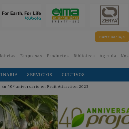
Hazte socio/a
Noticias
Empresas
Productos
Biblioteca
Agenda
Nos
INARIA
SERVICIOS
CULTIVOS
 su 40º aniversario en Fruit Attraction 2023