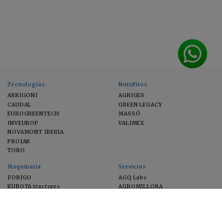
Tecnologías
Nutrifitos
ARRIGONI
AGRIGES
CAUDAL
GREEN LEGACY
EUROGREENTECH
MASSÓ
INVEUROP
VALIMEX
NOVAMONT IBERIA
PROJAR
TORO
Maquinaria
Servicios
FORIGO
AGQ Labs
KUBOTA tractores
AGROMILLORA
EIMA
FEUGA
MACFRUT