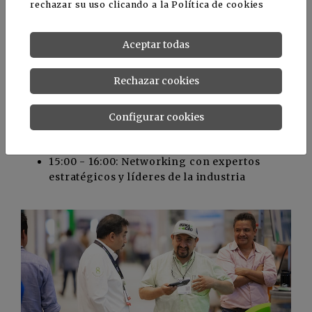
Eficiencia en sistemas de riego y
rechazar su uso clicando a la
Política de cookies
fertilizantes'
Aceptar todas
Jueves 27 de marzo
Rechazar cookies
10:00 - 11:00: El potencial ornamental de
México
Configurar cookies
12:15 - 13:15: Modelos a seguir, mujeres que
inspiran a las generaciones futuras
15:00 - 16:00: Networking con expertos
estratégicos y líderes de la industria