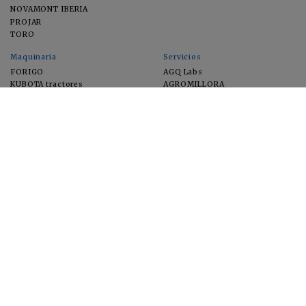
NOVAMONT IBERIA
PROJAR
TORO
Maquinaria
Servicios
FORIGO
AGQ Labs
KUBOTA tractores
AGROMILLORA
EIMA
FEUGA
MACFRUT
MICROGAIA
VERCHILAB
ZERYA
Cultivos
EUROSEMILLAS