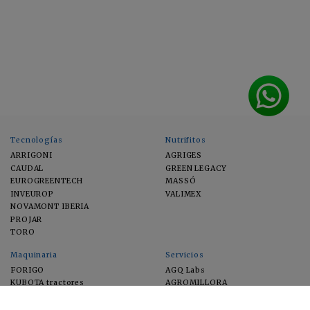
Tecnologías
Nutrifitos
ARRIGONI
AGRIGES
CAUDAL
GREEN LEGACY
EUROGREENTECH
MASSÓ
INVEUROP
VALIMEX
NOVAMONT IBERIA
PROJAR
TORO
Maquinaria
Servicios
FORIGO
AGQ Labs
KUBOTA tractores
AGROMILLORA
EIMA
FEUGA