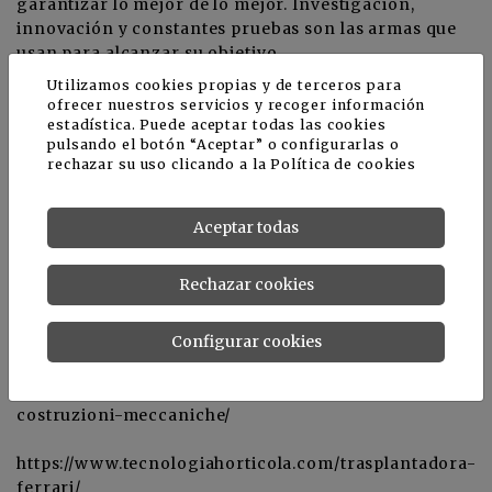
garantizar lo mejor de lo mejor. Investigación,
innovación y constantes pruebas son las armas que
usan para alcanzar su objetivo.
Utilizamos cookies propias y de terceros para
Simplemente “perfecciòn”. Solo una palabra para
ofrecer nuestros servicios y recoger información
describir cómo Ferrari quiere que sean sus máquinas.
estadística. Puede aceptar todas las cookies
pulsando el botón “Aceptar” o configurarlas o
Una combinación de buena calidad, confiabilidad y
rechazar su uso clicando a la
Política de cookies
velocidad hace sus máquinas cercanas a la
perfección.
Aceptar todas
Pasión, entusiasmo y empeño. Estos son los valores
que le dan las mayores satisfacciones en lo que
Rechazar cookies
hacen.
Configurar cookies
Información relacionada
https://www.tecnologiahorticola.com/ferrari-
costruzioni-meccaniche/
https://www.tecnologiahorticola.com/trasplantadora-
ferrari/