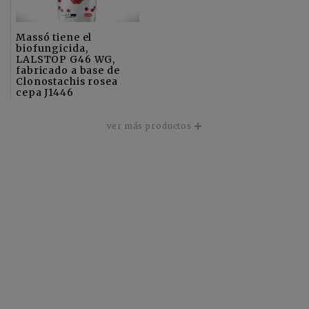
Massó tiene el
biofungicida,
LALSTOP G46 WG,
fabricado a base de
Clonostachis rosea
cepa J1446
ver más productos