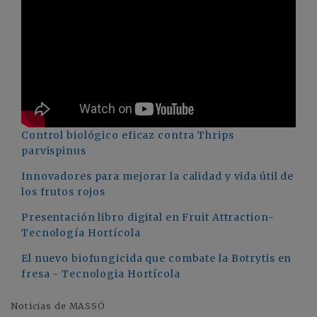
Control biológico eficaz contra Thrips
parvispinus
Innovadores para mejorar la calidad y vida útil de
los frutos rojos
Presentación libro digital en Fruit Attraction-
Tecnología Hortícola
El nuevo biofungicida que combate la Botrytis en
fresa - Tecnologia Hortícola
Noticias de MASSÓ