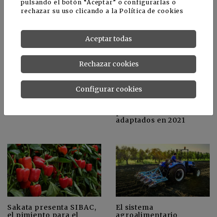
suelos
pulsando el botón “Aceptar” o configurarlas o
rechazar su uso clicando a la
Política de cookies
Aceptar todas
Rechazar cookies
Configurar cookies
Tirar la comida y
Cambio climático:
hacerse una foto no me
Cataluña es la elegida
parece una buena idea
para plantar los
primeros manzanos más
adaptados en 2021
Sakata presenta SIBAC,
El sistema
el pimiento para el
agroalimentario