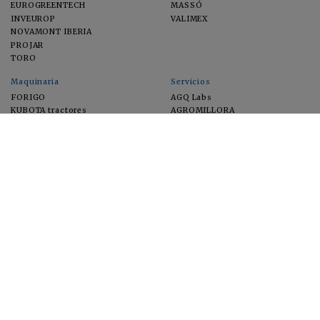
EUROGREENTECH
MASSÓ
INVEUROP
VALIMEX
NOVAMONT IBERIA
PROJAR
TORO
Maquinaria
Servicios
FORIGO
AGQ Labs
KUBOTA tractores
AGROMILLORA
EIMA
FEUGA
MACFRUT
MICROGAIA
VERCHILAB
ZERYA
Cultivos
EUROSEMILLAS