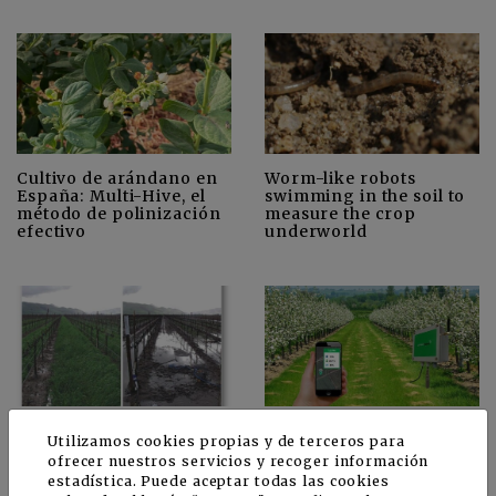
Cultivo de arándano en
Worm-like robots
España: Multi-Hive, el
swimming in the soil to
método de polinización
measure the crop
efectivo
underworld
Agtech: el crecimiento
La Agricultura de
Utilizamos cookies propias y de terceros para
anual será del 150% en
Conservación como
ofrecer nuestros servicios y recoger información
los próximos cinco años
solución a la pérdida y
estadística. Puede aceptar todas las cookies
degradación de los