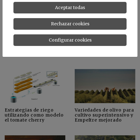
Aceptar todas
Rechazar cookies
Las algas son muy
Mejoran la producción
Configurar cookies
saludables, nutritivas y
de alcachofa mediante la
eficientes en su uso
biosolarización
como alimento vegetal
Estrategias de riego
Variedades de olivo para
utilizando como modelo
cultivo superintensivo y
el tomate cherry
Empeltre mejorado