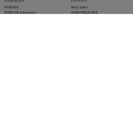
Maquinaria
Servicios
FORIGO
AGQ Labs
KUBOTA tractores
AGROMILLORA
EIMA
FEUGA
MACFRUT
MICROGAIA
VERCHILAB
ZERYA
Cultivos
EUROSEMILLAS