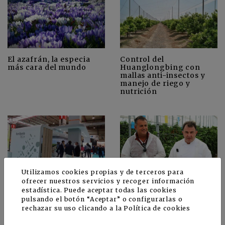
El azafrán, la especia
Control del
más cara del mundo
Huanglongbing con
mallas anti-insectos y
manejo de riego y
nutrición
Utilizamos cookies propias y de terceros para
Fertiberia TECH y su
Famoso chef visita el
ofrecer nuestros servicios y recoger información
participación en la
Centro de Investigación
estadística. Puede aceptar todas las cookies
FIMA 2020
de Sakata en Vícar
pulsando el botón “Aceptar” o configurarlas o
rechazar su uso clicando a la
Política de cookies