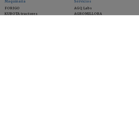
Maquinaria
Servicios
FORIGO
AGQ Labs
KUBOTA tractores
AGROMILLORA
EIMA
FEUGA
MACFRUT
MICROGAIA
VERCHILAB
ZERYA
Cultivos
EUROSEMILLAS