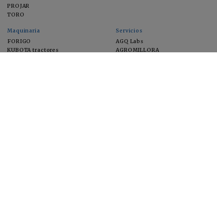
PROJAR
TORO
Maquinaria
Servicios
FORIGO
AGQ Labs
KUBOTA tractores
AGROMILLORA
EIMA
FEUGA
MACFRUT
MICROGAIA
VERCHILAB
ZERYA
Cultivos
EUROSEMILLAS