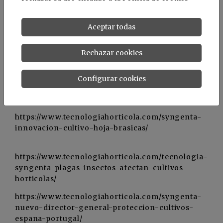
soluciones más innovadoras”, dice
Luis Martin
,
Director de la Unidad de Semillas Hortícolas de
Aceptar todas
Syngenta para el Suroeste de Europa.
Rechazar cookies
Configurar cookies
Noticias relacionadas
https://www.tecnologiahorticola.com/syngenta-
innovacion-cultivo-hoja-brasicas/
https://www.tecnologiahorticola.com/tecnologia-
syngenta-plagas-insectos-afectan-cultivos-
horticolas/
https://www.tecnologiahorticola.com/syngenta-
nuevo-director-general-proteccion-cultivos-
espana-portugal/