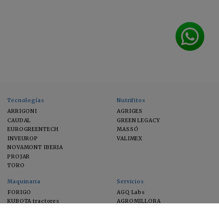
Tecnologías
Nutrifitos
ARRIGONI
AGRIGES
CAUDAL
GREEN LEGACY
EUROGREENTECH
MASSÓ
INVEUROP
VALIMEX
NOVAMONT IBERIA
PROJAR
TORO
Maquinaria
Servicios
FORIGO
AGQ Labs
KUBOTA tractores
AGROMILLORA
EIMA