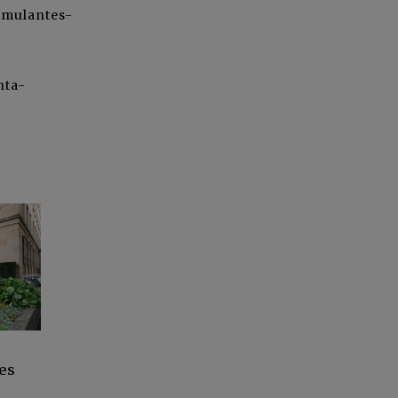
imulantes-
nta-
es