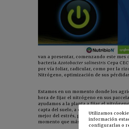
van a presentar, comenzando este mes d
bacteria
Azotobacter salinestris
Cepa CECT
por vía foliar, radicular, como por la riz
Nitrógeno, optimización de sus pérdidas
Estamos en un momento donde los agric
hora de fijar el nitrógeno en sus parcela
ayudamos a la planta a fijar el nitrógen
capta del suelo, a estimular sus proceso
Utilizamos cookie
mejor del estrés, podemos solventar est
información estad
momento que más lo necesita.
configurarlas o r