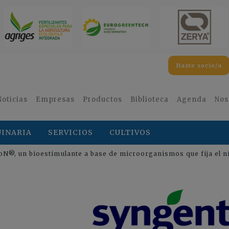
Hazte socio/a
Noticias
Empresas
Productos
Biblioteca
Agenda
Nos
INARIA
SERVICIOS
CULTIVOS
oN®, un bioestimulante a base de microorganismos que fija el nit