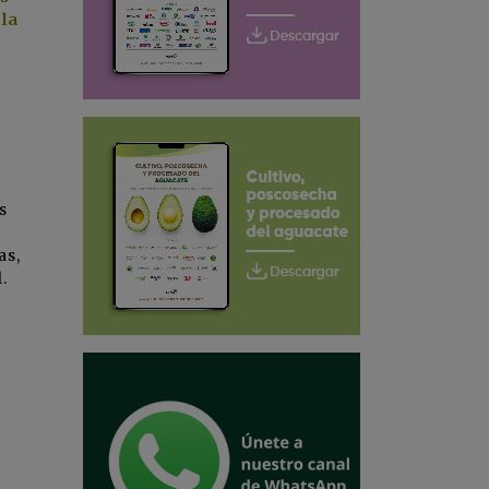
 la
s
s
as,
.