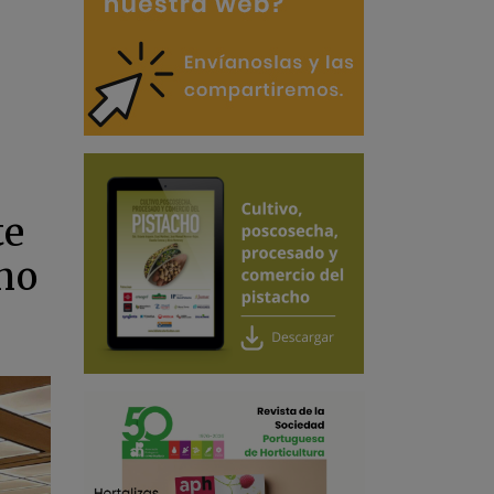
te
eno