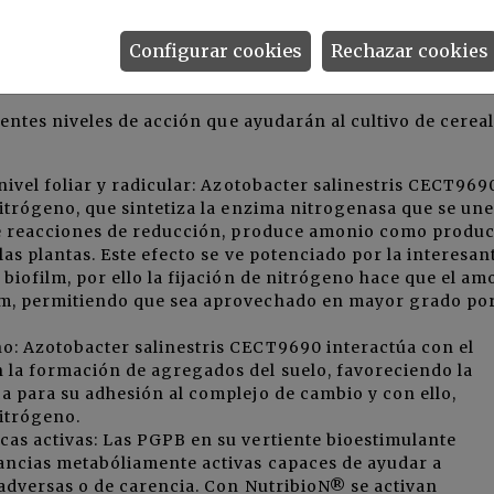
Configurar cookies
Rechazar cookies
obre el cereal de NutribioN®
tes niveles de acción que ayudarán al cultivo de cereal
nivel foliar y radicular: Azotobacter salinestris CECT969
nitrógeno, que sintetiza la enzima nitrogenasa que se une
 de reacciones de reducción, produce amonio como produ
las plantas. Este efecto se ve potenciado por la interesan
biofilm, por ello la fijación de nitrógeno hace que el am
lm, permitiendo que sea aprovechado en mayor grado por
o: Azotobacter salinestris CECT9690 interactúa con el
la formación de agregados del suelo, favoreciendo la
a para su adhesión al complejo de cambio y con ello,
nitrógeno.
as activas: Las PGPB en su vertiente bioestimulante
ancias metabóliamente activas capaces de ayudar a
s adversas o de carencia. Con NutribioN® se activan