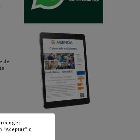
e
e de
to
eger
y recoger
n el
n “Aceptar” o