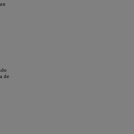
dan
ado
a de