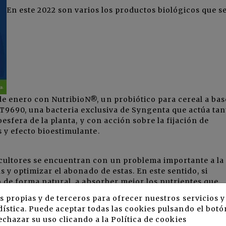
En este 2022 son varios los productos biológicos que s
e enero con NutribioN®, un probiótico para cereal a bas
9690, una bacteria exclusiva de Syngenta que actúa tan
oesfera de la planta, y con acción sobre la fijación de
 y efecto bioestimulante.
ultores se encuentran con un problema importante a la
s y optimizar el abonado de estas. En este sentido, si
o de forma natural, a absorber mejor los nutrientes que
s metabólicos y a activar las encimas que la pueden prot
s propias y de terceros para ofrecer nuestros servicios 
os problemas, activando el cultivo con una fuerza extra e
ística. Puede aceptar todas las cookies pulsando el botó
echazar su uso clicando a la
Política de cookies