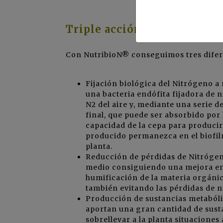
Triple acción beneficiosa s
Con NutribioN® conseguimos tres diferen
Fijación biológica del Nitrógeno a 
una bacteria endófita fijadora de 
N2 del aire y, mediante una serie
final, que puede ser absorbido por 
capacidad de la cepa para producir 
producido permanezca en el biofi
planta.
Reducción de pérdidas de Nitrógen
medio consiguiendo una mejora en 
humificación de la materia orgánic
también evitando las pérdidas de 
Producción de sustancias metabólic
aportan una gran cantidad de sust
sobrellevar a la planta situacione