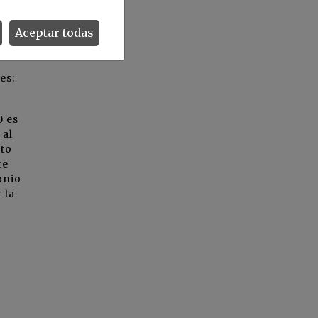
Aceptar todas
es:
0 es
 al
cto
te
onio
 la