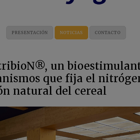
PRESENTACIÓN
NOTICIAS
CONTACTO
ribioN®, un bioestimulan
nismos que fija el nitróg
ón natural del cereal