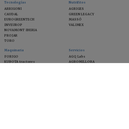
Tecnologías
Nutrifitos
ARRIGONI
AGRIGES
CAUDAL
GREEN LEGACY
EUROGREENTECH
MASSÓ
INVEUROP
VALIMEX
NOVAMONT IBERIA
PROJAR
TORO
Maquinaria
Servicios
FORIGO
AGQ Labs
KUBOTA tractores
AGROMILLORA
EIMA
FEUGA
MACFRUT
MICROGAIA
VERCHILAB
ZERYA
Cultivos
EUROSEMILLAS