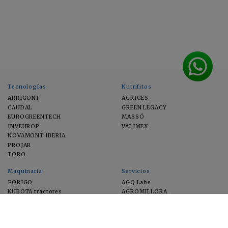
Tecnologías
Nutrifitos
ARRIGONI
AGRIGES
CAUDAL
GREEN LEGACY
EUROGREENTECH
MASSÓ
INVEUROP
VALIMEX
NOVAMONT IBERIA
PROJAR
TORO
Maquinaria
Servicios
FORIGO
AGQ Labs
KUBOTA tractores
AGROMILLORA
EIMA
FEUGA
MACFRUT