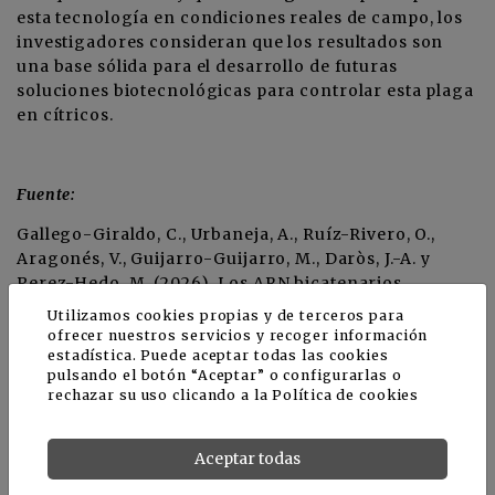
esta tecnología en condiciones reales de campo, los
investigadores consideran que los resultados son
una base sólida para el desarrollo de futuras
soluciones biotecnológicas para controlar esta plaga
en cítricos.
Fuente:
Gallego-Giraldo, C., Urbaneja, A., Ruíz-Rivero, O.,
Aragonés, V., Guijarro-Guijarro, M., Daròs, J.-A. y
Perez-Hedo, M. (2026), Los ARN bicatenarios
específicos de genes inducen la mortalidad en la
Utilizamos cookies propias y de terceros para
cochinilla sudafricana Delottococcus aberiae. Pest
ofrecer nuestros servicios y recoger información
Manag Sci, 82: 5184-5194.
estadística. Puede aceptar todas las cookies
pulsando el botón “Aceptar” o configurarlas o
https://doi.org/10.1002/ps.70626
rechazar su uso clicando a la
Política de cookies
Aceptar todas
Noticias relacionadas