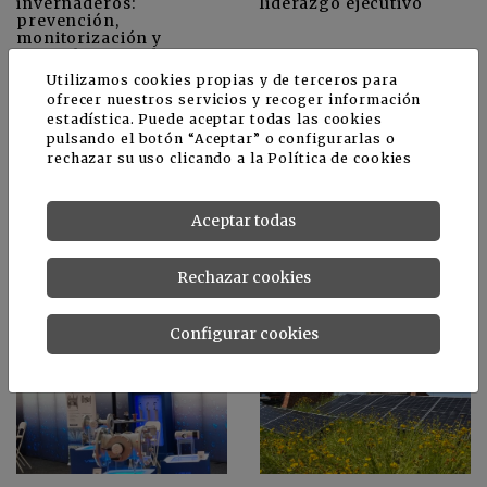
invernaderos:
liderazgo ejecutivo
prevención,
monitorización y
control integrado
Utilizamos cookies propias y de terceros para
ofrecer nuestros servicios y recoger información
estadística. Puede aceptar todas las cookies
pulsando el botón “Aceptar” o configurarlas o
rechazar su uso clicando a la
Política de cookies
Aceptar todas
Guía práctica sobre
Sistemas móviles para
riego sub superficial
ampliar la
Rechazar cookies
monitorización en silos
de grano
Configurar cookies