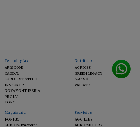
Tecnologías
Nutrifitos
ARRIGONI
AGRIGES
CAUDAL
GREEN LEGACY
EUROGREENTECH
MASSÓ
INVEUROP
VALIMEX
NOVAMONT IBERIA
PROJAR
TORO
Maquinaria
Servicios
FORIGO
AGQ Labs
KUBOTA tractores
AGROMILLORA
EIMA
FEUGA