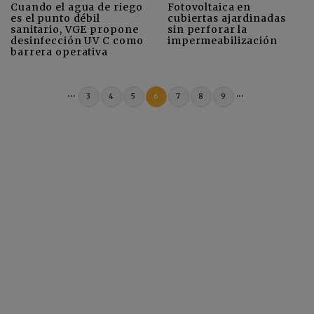
Cuando el agua de riego
Fotovoltaica en
es el punto débil
cubiertas ajardinadas
sanitario, VGE propone
sin perforar la
desinfección UV C como
impermeabilización
barrera operativa
...
...
3
4
5
6
7
8
9