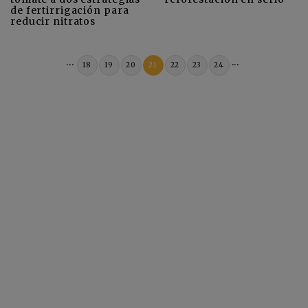
de fertirrigación para
reducir nitratos
...
...
18
19
20
21
22
23
24