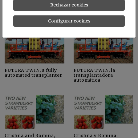
Indirect positive effects
Mayor eficiencia en el
Rechazar cookies
of UV transparent
uso del agua con
plastics on tomato
plásticos transparentes
plants
a UV
Configurar cookies
FUTURA TWIN, a fully
FUTURA TWIN, la
automated transplanter
transplantadora
automática
Cristina and Romina,
Cristina y Romina,