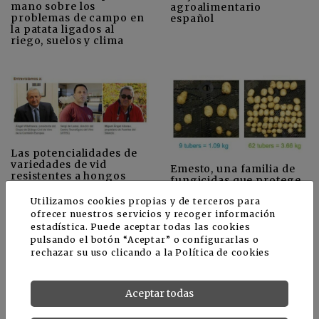
mano sobre los
agroalimentario
problemas de campo en
español
la patata ligados al
riego, suelos y clima
Las potencialidades de
variedades de vid
Emesto, una familia de
resistentes a hongos
fungicidas que protege
la semilla de patata
Utilizamos cookies propias y de terceros para
ofrecer nuestros servicios y recoger información
estadística. Puede aceptar todas las cookies
pulsando el botón “Aceptar” o configurarlas o
rechazar su uso clicando a la
Política de cookies
Aceptar todas