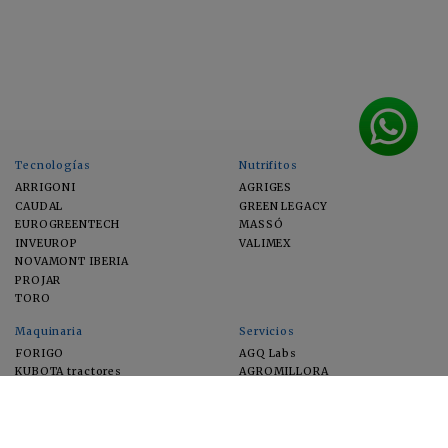
Tecnologías
Nutrifitos
ARRIGONI
AGRIGES
CAUDAL
GREEN LEGACY
EUROGREENTECH
MASSÓ
INVEUROP
VALIMEX
NOVAMONT IBERIA
PROJAR
TORO
Maquinaria
Servicios
FORIGO
AGQ Labs
KUBOTA tractores
AGROMILLORA
EIMA
FEUGA
MACFRUT
MICROGAIA