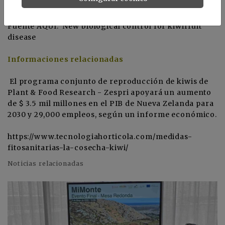
Farmlands y Fruitfed Supplies.
Fuente AQUÍ:
New biological control for kiwifruit
disease
Informaciones relacionadas
El programa conjunto de reproducción de kiwis de
Plant & Food Research - Zespri apoyará un aumento
de $ 3.5 mil millones en el PIB de Nueva Zelanda para
2030 y 29,000 empleos, según un informe económico
.
https://www.tecnologiahorticola.com/medidas-
fitosanitarias-la-cosecha-kiwi/
Noticias relacionadas