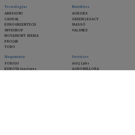
Tecnologías
Nutrifitos
ARRIGONI
AGRIGES
CAUDAL
GREEN LEGACY
EUROGREENTECH
MASSÓ
INVEUROP
VALIMEX
NOVAMONT IBERIA
PROJAR
TORO
Maquinaria
Servicios
FORIGO
AGQ Labs
KUBOTA tractores
AGROMILLORA
EIMA
FEUGA
MACFRUT
MICROGAIA
VERCHILAB
ZERYA
Cultivos
EUROSEMILLAS