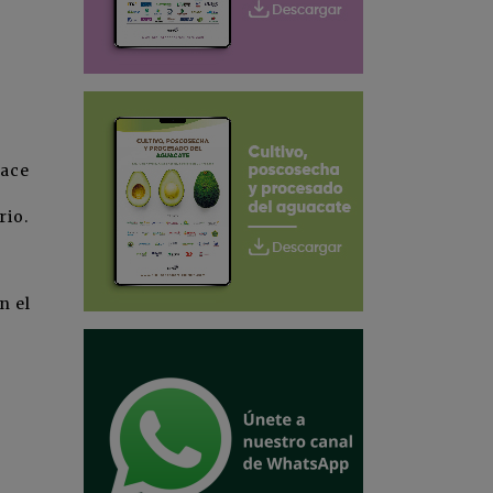
nace
rio.
n el