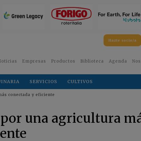
Hazte socio/a
Noticias
Empresas
Productos
Biblioteca
Agenda
Nos
INARIA
SERVICIOS
CULTIVOS
más conectada y eficiente
 por una agricultura m
iente