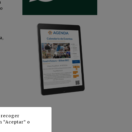
n
to
a,
y recoger
n “Aceptar” o