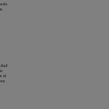
avés
en
idad
en
e el
 en