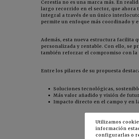
Cerestia no es una marca más. En reali
largo recorrido en el sector, que aho
integral a través de un único interlocuto
permite un enfoque más coordinado y ef
Además, esta nueva estructura facilita q
personalizada y rentable. Con ello, se p
también reforzar el compromiso con la 
Entre los pilares de su propuesta destac
Soluciones tecnológicas, sostenibl
Más valor añadido y visión de futur
Impacto directo en el campo y en l
Utilizamos cookie
información estad
configurarlas o r