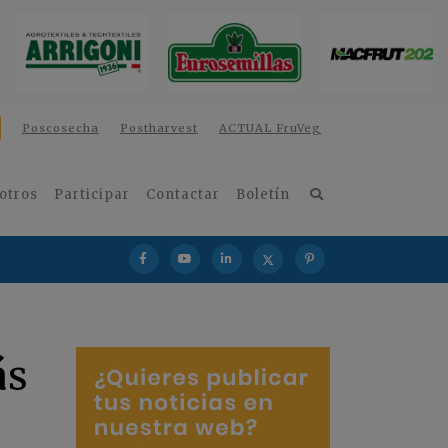
Poscosecha
Postharvest
ACTUAL FruVeg
otros
Participar
Contactar
Boletín
ás