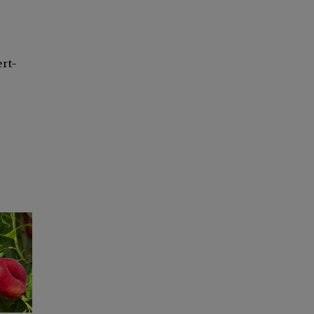
ert-
-