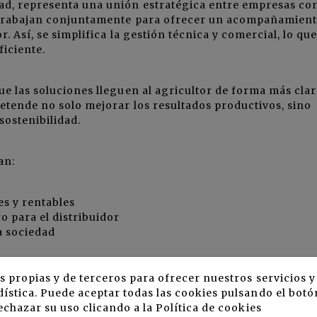
dad, representa una unión estratégica entre empresas co
ra trabajan conjuntamente para ofrecer un acompañamien
r. Así, se simplifica la gestión técnica y comercial, lo que
iciente.
ue las soluciones lleguen al agricultor de forma más clar
retende no solo mejorar los resultados productivos, sino
sostenibilidad.
an:
es y rentables
o para el distribuidor
a sociedad
s propias y de terceros para ofrecer nuestros servicios 
ística. Puede aceptar todas las cookies pulsando el botó
echazar su uso clicando a la
Política de cookies