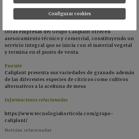
producción de plantel en turba que permite obtener
plantas homogéneas, de alta calidad y rápida entrada
Configurar cookies
en producción.
Otras empresas del Grupo Caliplant ofrecen
asesoramiento técnico y comercial, constituyendo un
servicio integral que se inicia con el material vegetal
y termina en el punto de venta.
Fuente
Caliplant presenta sus variedades de granado además
de las diferentes especies de cítricos como cultivos
alternativos a la aceituna de mesa
Informaciones relacionadas
https://www.tecnologiahorticola.com/grupo-
caliplant/
Noticias relacionadas