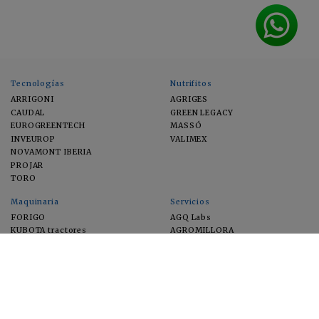
Tecnologías
Nutrifitos
ARRIGONI
AGRIGES
CAUDAL
GREEN LEGACY
EUROGREENTECH
MASSÓ
INVEUROP
VALIMEX
NOVAMONT IBERIA
PROJAR
TORO
Maquinaria
Servicios
FORIGO
AGQ Labs
KUBOTA tractores
AGROMILLORA
EIMA
FEUGA
MACFRUT
MICROGAIA
VERCHILAB
ZERYA