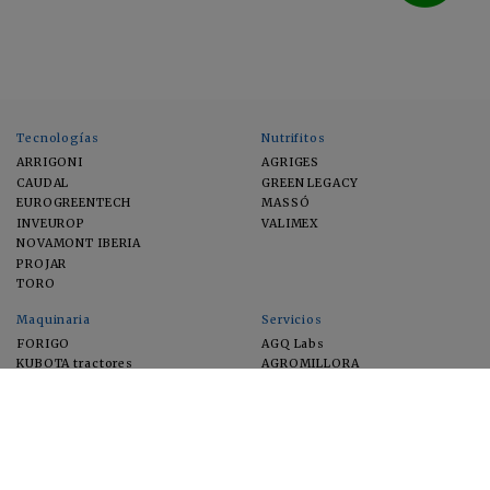
Tecnologías
Nutrifitos
ARRIGONI
AGRIGES
CAUDAL
GREEN LEGACY
EUROGREENTECH
MASSÓ
INVEUROP
VALIMEX
NOVAMONT IBERIA
PROJAR
TORO
Maquinaria
Servicios
FORIGO
AGQ Labs
KUBOTA tractores
AGROMILLORA
EIMA
FEUGA
MACFRUT
MICROGAIA
VERCHILAB
ZERYA