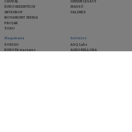
CAUDAL
GREEN LEGACY
EUROGREENTECH
MASSÓ
INVEUROP
VALIMEX
NOVAMONT IBERIA
PROJAR
TORO
Maquinaria
Servicios
FORIGO
AGQ Labs
KUBOTA tractores
AGROMILLORA
EIMA
FEUGA
MACFRUT
MICROGAIA
VERCHILAB
ZERYA
Cultivos
EUROSEMILLAS