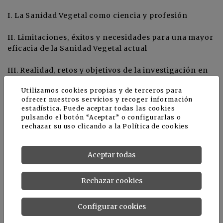
I. La Sanidad Vegetal como ciencia y profesión
II. Limitaciones, éxitos y necesidades para una mayor
eficacia de la Sanidad Vegetal actual
III. Realidad, retos y objetivos de la investigación en
Sanidad Vegetal
Utilizamos cookies propias y de terceros para
La investigación en Sanidad Vegetal
ofrecer nuestros servicios y recoger información
La investigación en Patología Vegetal
estadística. Puede aceptar todas las cookies
La investigación en Entomología Agrícola y Forestal
pulsando el botón “Aceptar” o configurarlas o
La investigación en Malherbología
rechazar su uso clicando a la
Política de cookies
La investigación en Gestión Integrada
Aceptar todas
IV. La Transferencia de Tecnología como clave para
la Innovación en Sanidad Vegetal
Rechazar cookies
V. La Sanidad Vegetal ante los retos planteados por el
Cambio Global y los Organismos Invasores
Configurar cookies