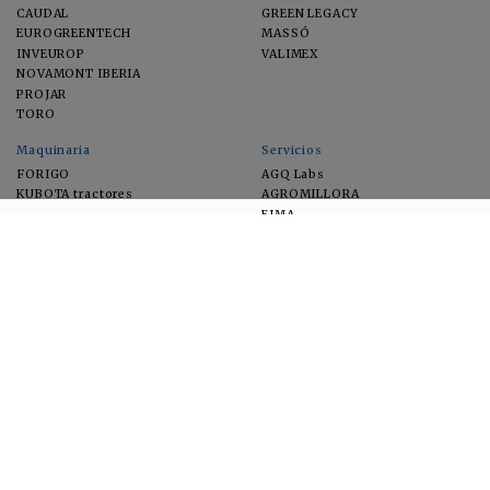
CAUDAL
GREEN LEGACY
EUROGREENTECH
MASSÓ
INVEUROP
VALIMEX
NOVAMONT IBERIA
PROJAR
TORO
Maquinaria
Servicios
FORIGO
AGQ Labs
KUBOTA tractores
AGROMILLORA
EIMA
FEUGA
MACFRUT
MICROGAIA
VERCHILAB
ZERYA
Cultivos
EUROSEMILLAS