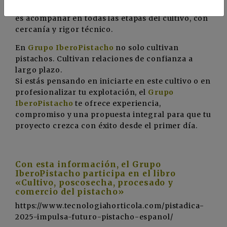
el momento óptimo de recolección. Su prioridad
es acompañar en todas las etapas del cultivo, con
cercanía y rigor técnico.
En
Grupo IberoPistacho
no solo cultivan
pistachos. Cultivan relaciones de confianza a
largo plazo.
Si estás pensando en iniciarte en este cultivo o en
profesionalizar tu explotación, el
Grupo
IberoPistacho
te ofrece experiencia,
compromiso y una propuesta integral para que tu
proyecto crezca con éxito desde el primer día.
Con esta información, el Grupo
IberoPistacho participa en el libro
«Cultivo, poscosecha, procesado y
comercio del pistacho»
https://www.tecnologiahorticola.com/pistadica-
2025-impulsa-futuro-pistacho-espanol/