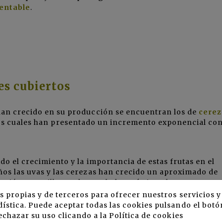
tentable
.
es cubiertos
 han crecido en su producción se encuentran los de
cerez
los cuales han presentado un incremento exponencial con
do el crecimiento y la importancia de estas frutas en el
ños las uvas y las cerezas han crecido un aproximado de
ción por millones de toneladas métricas, lo que repres
s propias y de terceros para ofrecer nuestros servicios 
ística. Puede aceptar todas las cookies pulsando el botó
echazar su uso clicando a la
Política de cookies
rezas ha sido un éxito
gracias a los diferentes métodos de