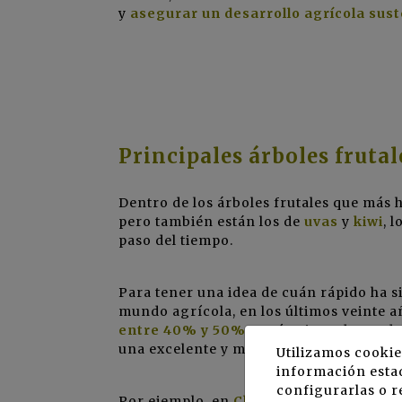
y
asegurar un desarrollo agrícola sus
Principales árboles frutal
Dentro de los árboles frutales que más
pero también están los de
uvas
y
kiwi
, 
paso del tiempo.
Para tener una idea de cuán rápido ha si
mundo agrícola, en los últimos veinte a
entre 40% y 50%
en términos de produc
una excelente y muy positiva cifra.
Utilizamos cookie
información estad
configurarlas o r
Por ejemplo, en
Chil
e
, el cultivo de ce