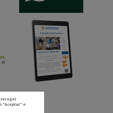
as
,
 el
enta
y recoger
n “Aceptar” o