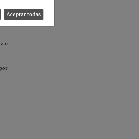
ta,
es
Aceptar todas
izar
 por