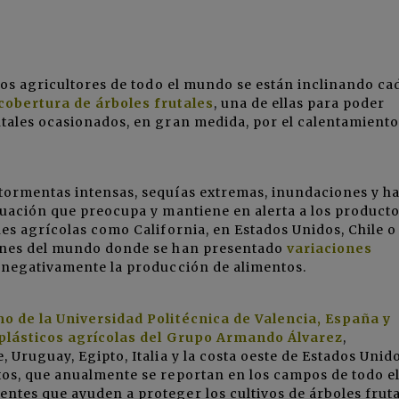
 los agricultores de todo el mundo se están inclinando ca
 cobertura de árboles frutales
, una de ellas para poder
ntales ocasionados, en gran medida, por el calentamiento
tormentas intensas, sequías extremas, inundaciones y ha
tuación que preocupa y mantiene en alerta a los product
nes agrícolas como California, en Estados Unidos, Chile o
cones del mundo donde se han presentado
variaciones
 negativamente la producción de alimentos.
o de la Universidad Politécnica de Valencia, España y
e plásticos agrícolas del Grupo Armando Álvarez
,
 Uruguay, Egipto, Italia y la costa oeste de Estados Unido
tos, que anualmente se reportan en los campos de todo e
ntes que ayuden a proteger los cultivos de árboles fruta