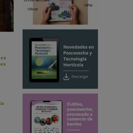
 es
les
la