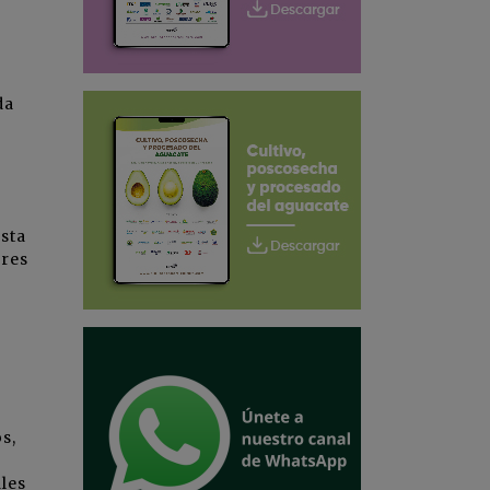
da
sta
ores
s,
l
les